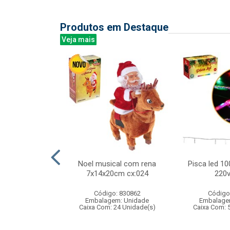
Produtos em Destaque
Veja mais
grs no pote
Noel musical com rena
Pisca led 10
molde
7x14x20cm cx:024
220v
: 839023
Código: 830862
Código
m: Unidade
Embalagem: Unidade
Embalage
144 Unidade(s)
Caixa Com: 24 Unidade(s)
Caixa Com: 
BRI-0404-2023-53