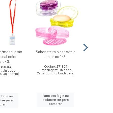
 c/mosquetao
Saboneteira plast c/tela
Prato plas
tical color
color cx:048
colorido
 cx:3...
Código: 271364
Código:
 490044
Embalagem: Unidade
Embalagem
: Unidade
Caixa Com: 48 Unidade(s)
Caixa Com: 4
60 Unidade(s)
Faça seu login ou
Faça seu 
 login ou
cadastre-se para
cadastre
-se para
comprar.
comp
rar.