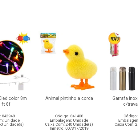
0led color 8m
Animal pintinho a corda
Garrafa inox
 ft 8f
c/trava
: 842948
Código: 841408
Código:
m: Unidade
Embalagem: Unidade
Embalagem
50 Unidade(s)
Caixa Com: 240 Unidade(s)
Caixa Com: 2
Inmetro: 007317/2019