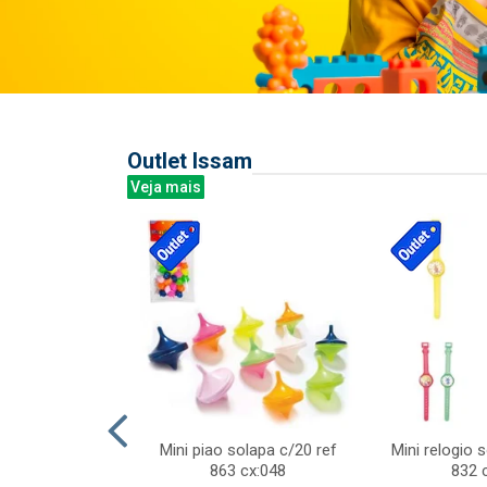
Outlet Issam
Veja mais
last c/div
Mini piao solapa c/20 ref
Mini relogio 
m ursinhos sor
863 cx:048
832 