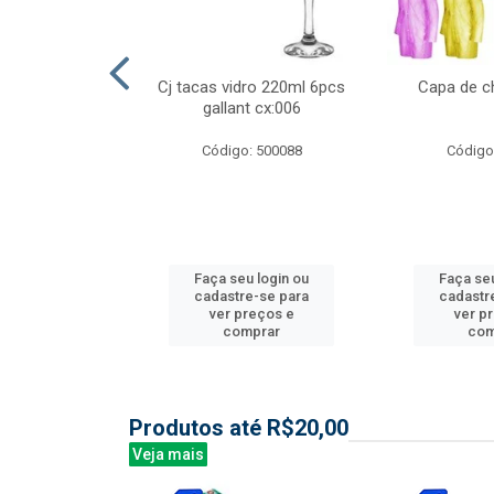
ml 6 pcs barone
Cj tacas vidro 220ml 6pcs
Capa de c
:006
gallant cx:006
: 504135
Código: 500088
Código
u login ou
Faça seu login ou
Faça seu
e-se para
cadastre-se para
cadastr
reços e
ver preços e
ver p
mprar
comprar
com
Produtos até R$20,00
Veja mais