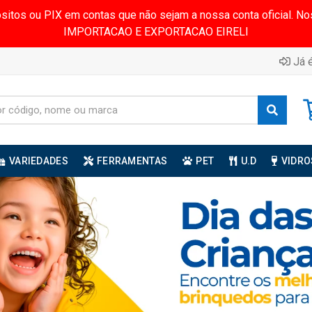
ósitos ou PIX em contas que não sejam a nossa conta oficial.
IMPORTACAO E EXPORTACAO EIRELI
Já é
VARIEDADES
FERRAMENTAS
PET
U.D
VIDRO