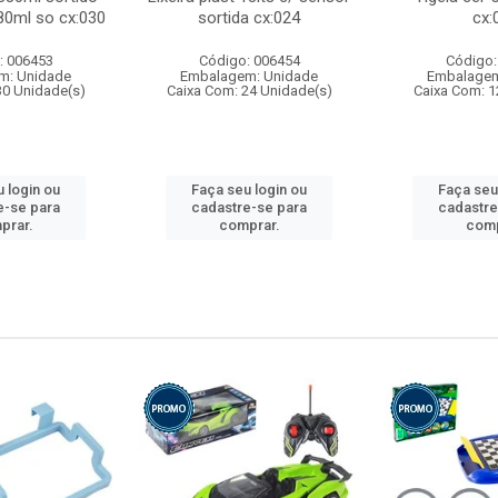
80ml so cx:030
sortida cx:024
cx:
: 006453
Código: 006454
Código:
m: Unidade
Embalagem: Unidade
Embalagem
30 Unidade(s)
Caixa Com: 24 Unidade(s)
Caixa Com: 1
 login ou
Faça seu login ou
Faça seu
e-se para
cadastre-se para
cadastre
prar.
comprar.
comp