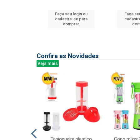
Faça seu login ou
Faça seu
u login ou
cadastre-se para
cadastr
e-se para
comprar.
com
prar.
Confira as Novidades
Veja mais
mesa cer 18cm
Tapioqueira plastico
Copo mixer 