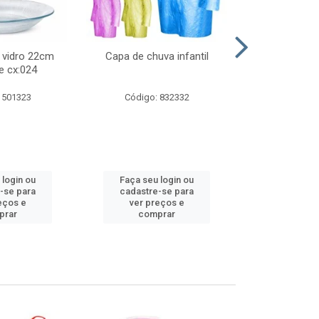
 vidro 22cm
Capa de chuva infantil
Jg prato fun
e cx:024
diam
 501323
Código: 832332
Código:
 login ou
Faça seu login ou
Faça seu 
-se para
cadastre-se para
cadastre
eços e
ver preços e
ver pr
prar
comprar
comp