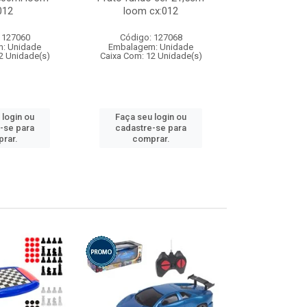
012
loom cx:012
cx:
 127060
Código: 127068
Código:
: Unidade
Embalagem: Unidade
Embalagem
2 Unidade(s)
Caixa Com: 12 Unidade(s)
Caixa Com: 1
 login ou
Faça seu login ou
Faça seu 
-se para
cadastre-se para
cadastre
rar.
comprar.
comp