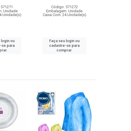
 571271
Código: 571272
Código:
: Unidade
Embalagem: Unidade
Embalagem
4 Unidade(s)
Caixa Com: 24 Unidade(s)
Caixa Com: 4
 login ou
Faça seu login ou
Faça seu 
-se para
cadastre-se para
cadastre
rar.
comprar.
comp