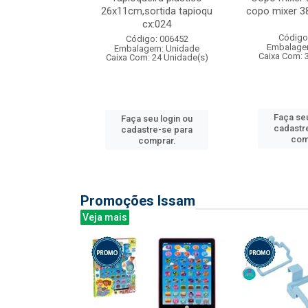
s cx:012
26x11cm,sortida tapioqu
copo mixer 3
cx:024
: 135177
Código
Código: 006452
m: Unidade
Embalage
Embalagem: Unidade
12 Unidade(s)
Caixa Com: 
Caixa Com: 24 Unidade(s)
u login ou
Faça seu
Faça seu login ou
e-se para
cadastr
cadastre-se para
prar.
com
comprar.
Promoções Issam
Veja mais