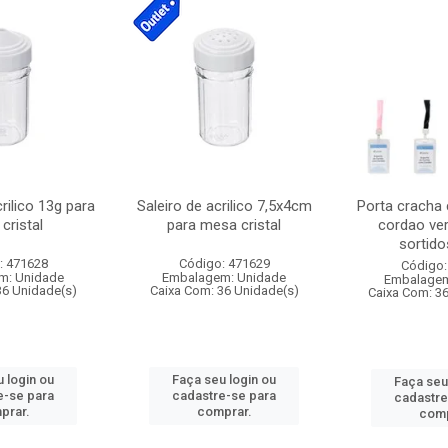
crilico 13g para
Saleiro de acrilico 7,5x4cm
Porta cracha
cristal
para mesa cristal
cordao ver
sortidos
: 471628
Código: 471629
Código:
m: Unidade
Embalagem: Unidade
Embalagem
36 Unidade(s)
Caixa Com: 36 Unidade(s)
Caixa Com: 3
 login ou
Faça seu login ou
Faça seu
e-se para
cadastre-se para
cadastre
prar.
comprar.
comp