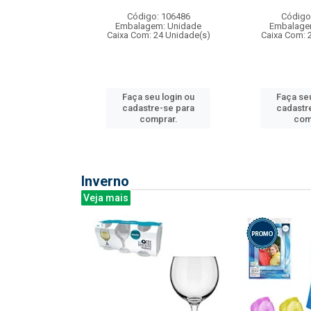
:240
Código: 106486
Código
: 275814
Embalagem: Unidade
Embalage
m: Unidade
Caixa Com: 24 Unidade(s)
Caixa Com: 
240 Unidade(s)
Faça seu login ou
Faça seu
u login ou
cadastre-se para
cadastr
e-se para
comprar.
com
prar.
Inverno
Veja mais