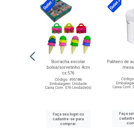
stico n.4 12cm
Borracha escolar
Paliteiro de a
bolsa/sorvetinho 4cm
mesa 
cx:576
: 940550
Código
Código: 495186
m: Unidade
Embalage
Embalagem: Unidade
24 Unidade(s)
Caixa Com: 
Caixa Com: 576 Unidade(s)
u login ou
Faça seu
Faça seu login ou
e-se para
cadastr
cadastre-se para
prar.
com
comprar.