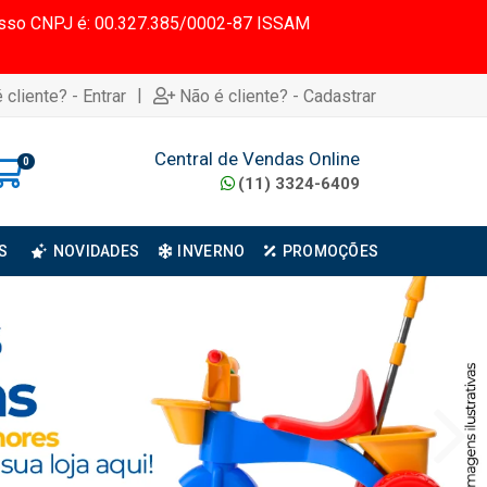
 Nosso CNPJ é: 00.327.385/0002-87 ISSAM
|
 cliente? - Entrar
Não é cliente? - Cadastrar
Central de Vendas Online
0
(11) 3324-6409
S
NOVIDADES
INVERNO
PROMOÇÕES