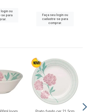
 login ou
Faça seu 
Faça seu login ou
-se para
cadastre
cadastre-se para
rar.
comp
comprar.
 500ml loom
Prato fundo cer 21,5cm
Prato raso c