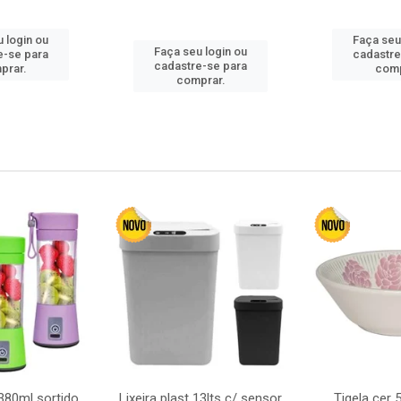
 login ou
Faça seu
Faça seu login ou
e-se para
cadastre
cadastre-se para
prar.
comp
comprar.
380ml sortido
Lixeira plast 13lts c/ sensor
Tigela cer