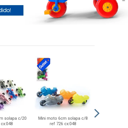
cm solapa c/20
Mini moto 6cm solapa c/8
Giro helice so
 cx:048
ref 726 cx:048
757 c