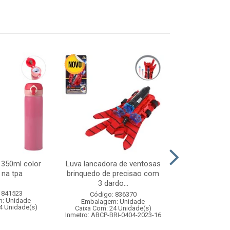
 350ml color
Luva lancadora de ventosas
Arvore music
 na tpa
brinquedo de precisao com
que fala) 21
3 dardo...
 841523
Código:
Código: 836370
: Unidade
Embalagem
Embalagem: Unidade
4 Unidade(s)
Caixa Com: 3
Caixa Com: 24 Unidade(s)
Inmetro: ABCP-BRI-0404-2023-16