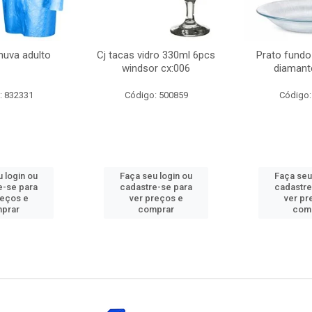
huva adulto
Cj tacas vidro 330ml 6pcs
Prato fundo
windsor cx:006
diamant
: 832331
Código: 500859
Código:
 login ou
Faça seu login ou
Faça seu
e-se para
cadastre-se para
cadastre
reços e
ver preços e
ver pr
prar
comprar
com