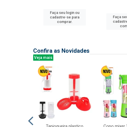
Faça seu login ou
u login ou
Faça seu
cadastre-se para
e-se para
cadastr
comprar.
prar.
com
Confira as Novidades
Veja mais
mesa cer 18cm
Tapioqueira plastico
Copo mixer 