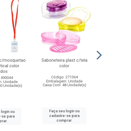
 c/mosquetao
Saboneteira plast c/tela
Prato plas
tical color
color
colo
idos
Código: 271364
Código:
 490044
Embalagem: Unidade
Embalagem
: Unidade
Caixa Com: 48 Unidade(s)
Caixa Com: 4
60 Unidade(s)
Faça seu login ou
Faça seu 
 login ou
cadastre-se para
cadastre
-se para
comprar.
comp
rar.