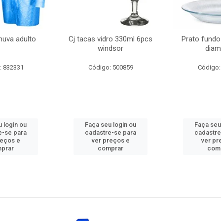
huva adulto
Cj tacas vidro 330ml 6pcs
Prato fundo
windsor
diam
: 832331
Código: 500859
Código:
 login ou
Faça seu login ou
Faça seu
e-se para
cadastre-se para
cadastre
reços e
ver preços e
ver pr
prar
comprar
com