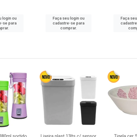
 login ou
Faça seu login ou
Faça seu
e-se para
cadastre-se para
cadastre
prar.
comprar.
comp
380ml sortido
Lixeira plast 13lts c/ sensor
Tigela cer