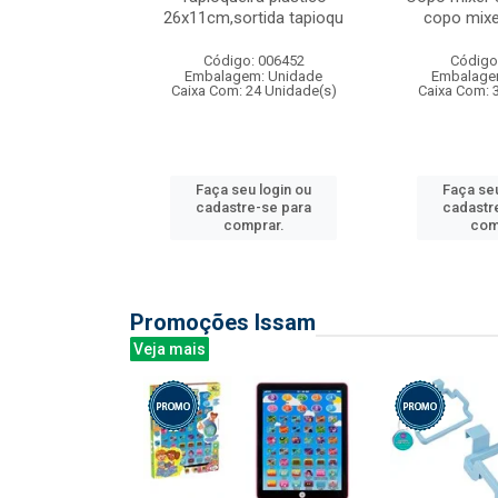
irios
26x11cm,sortida tapioqu
copo mixe
: 135177
Código: 006452
Código
m: Unidade
Embalagem: Unidade
Embalage
12 Unidade(s)
Caixa Com: 24 Unidade(s)
Caixa Com: 
u login ou
Faça seu login ou
Faça seu
e-se para
cadastre-se para
cadastr
prar.
comprar.
com
Promoções Issam
Veja mais