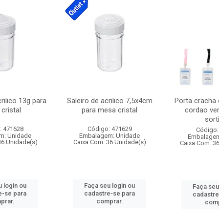
crilico 13g para
Saleiro de acrilico 7,5x4cm
Porta cracha
cristal
para mesa cristal
cordao ver
sort
: 471628
Código: 471629
Código:
m: Unidade
Embalagem: Unidade
Embalagem
36 Unidade(s)
Caixa Com: 36 Unidade(s)
Caixa Com: 3
 login ou
Faça seu login ou
Faça seu
e-se para
cadastre-se para
cadastre
prar.
comprar.
comp