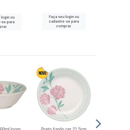
Faça seu login ou
Faça seu 
 login ou
cadastre-se para
cadastre
-se para
comprar.
comp
rar.
 500ml loom
Prato fundo cer 21,5cm
Prato raso c