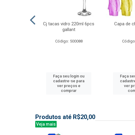
ml 6 pcs barone
Cj tacas vidro 220ml 6pcs
Capa de c
gallant
: 504135
Código: 500088
Código
u login ou
Faça seu login ou
Faça seu
e-se para
cadastre-se para
cadastr
reços e
ver preços e
ver p
mprar
comprar
com
Produtos até R$20,00
Veja mais