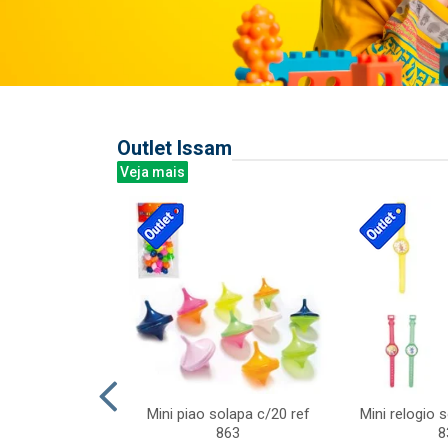
Outlet Issam
Veja mais
last c/div
Mini piao solapa c/20 ref
Mini relogio 
m ursinhos sor
863
8