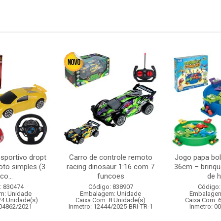
sportivo dropt
Carro de controle remoto
Jogo papa bol
oto simples (3
racing dinosaur 1:16 com 7
36cm – brinqu
co...
funcoes
de h
: 830474
Código: 838907
Código:
m: Unidade
Embalagem: Unidade
Embalagem
24 Unidade(s)
Caixa Com: 8 Unidade(s)
Caixa Com: 
004862/2021
Inmetro: 12444/2025-BRI-TR-1
Inmetro: 0