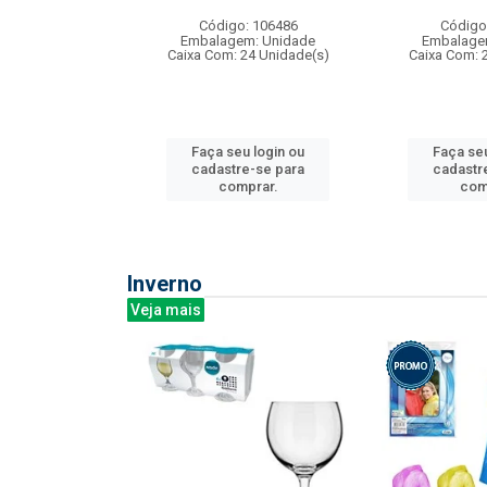
: 275814
Código: 106486
Código
m: Unidade
Embalagem: Unidade
Embalage
240 Unidade(s)
Caixa Com: 24 Unidade(s)
Caixa Com: 
u login ou
Faça seu login ou
Faça seu
e-se para
cadastre-se para
cadastr
prar.
comprar.
com
Inverno
Veja mais