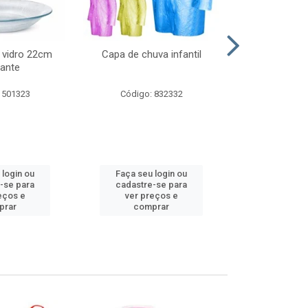
 vidro 22cm
Capa de chuva infantil
Jg prato fun
ante
diam
 501323
Código: 832332
Código:
 login ou
Faça seu login ou
Faça seu 
-se para
cadastre-se para
cadastre
eços e
ver preços e
ver pr
prar
comprar
comp