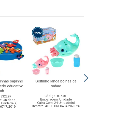
inhas sapinho
Golfinho lanca bolhas de
Jogo das 
edo educativo
sabao
tempor
ab...
Código: 836461
Código:
 832297
Embalagem: Unidade
Embalagem
: Unidade
Caixa Com: 24 Unidade(s)
Caixa Com: 2
6 Unidade(s)
Inmetro: ABCP-BRI-0404-2023-26
Inmetro: ABCP-B
06747/2019