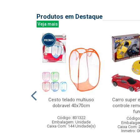
Produtos em Destaque
Veja mais
 closet style
Cesto telado multiuso
Carro super e
neca de moda
dobravel 40x70cm
controle rem
pas e a...
fun
Código: 831322
: 841293
Código
Embalagem: Unidade
m: Unidade
Embalage
Caixa Com: 144 Unidade(s)
24 Unidade(s)
Caixa Com: 
008728/2019
Inmetro: 