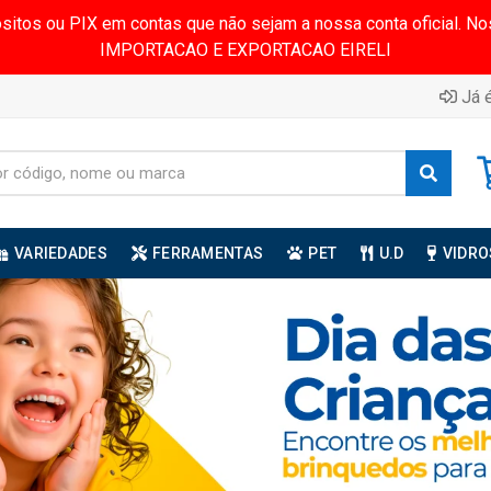
ósitos ou PIX em contas que não sejam a nossa conta oficial.
IMPORTACAO E EXPORTACAO EIRELI
Já é
VARIEDADES
FERRAMENTAS
PET
U.D
VIDRO