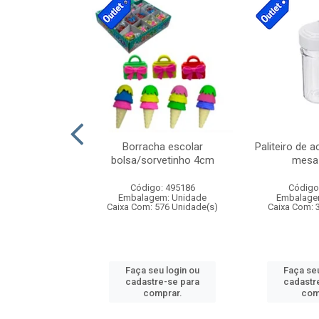
stico n.4 12cm
Borracha escolar
Paliteiro de a
bolsa/sorvetinho 4cm
mesa 
: 940550
Código: 495186
Código
m: Unidade
Embalagem: Unidade
Embalage
24 Unidade(s)
Caixa Com: 576 Unidade(s)
Caixa Com: 
u login ou
Faça seu login ou
Faça seu
e-se para
cadastre-se para
cadastr
prar.
comprar.
com