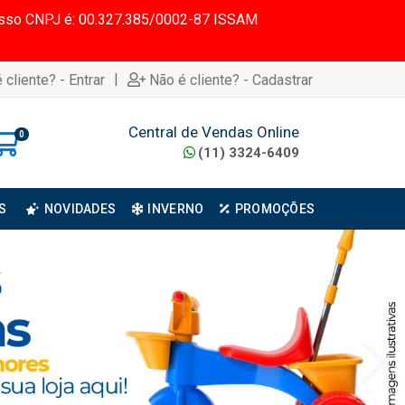
 Nosso CNPJ é: 00.327.385/0002-87 ISSAM
|
 cliente? - Entrar
Não é cliente? - Cadastrar
Central de Vendas Online
0
(11) 3324-6409
S
NOVIDADES
INVERNO
PROMOÇÕES