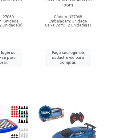
loom
 127060
Código: 127068
Código:
: Unidade
Embalagem: Unidade
Embalagem
2 Unidade(s)
Caixa Com: 12 Unidade(s)
Caixa Com: 1
 login ou
Faça seu login ou
Faça seu 
-se para
cadastre-se para
cadastre
rar.
comprar.
comp