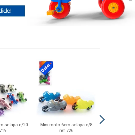
cm solapa c/20
Mini moto 6cm solapa c/8
Giro helice so
 719
ref 726
75