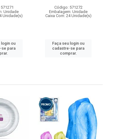
 571271
Código: 571272
Código:
: Unidade
Embalagem: Unidade
Embalagem
4 Unidade(s)
Caixa Com: 24 Unidade(s)
Caixa Com: 4
 login ou
Faça seu login ou
Faça seu 
-se para
cadastre-se para
cadastre
rar.
comprar.
comp