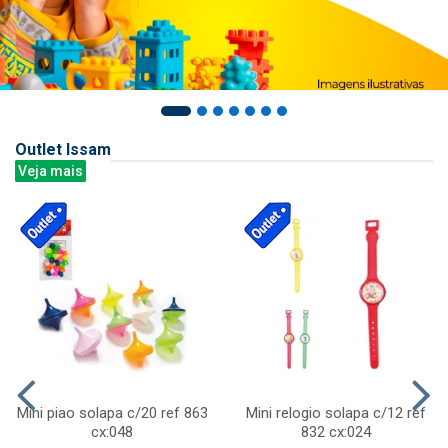
Outlet Issam
Veja mais
Mini piao solapa c/20 ref 863
Mini relogio solapa c/12 ref
cx:048
832 cx:024