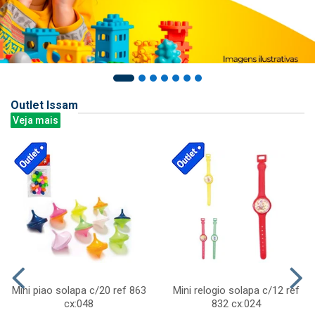
Outlet Issam
Veja mais
Mini piao solapa c/20 ref 863
Mini relogio solapa c/12 ref
cx:048
832 cx:024