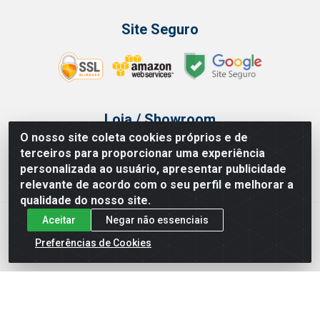
Site Seguro
Loja / Showroom
O nosso site coleta cookies próprios e de
Tel.: (11) 3314 6400
terceiros para proporcionar uma experiência
Av Vautier, 468 - Pari - São Paulo/SP
personalizada ao usuário, apresentar publicidade
relevante de acordo com o seu perfil e melhorar a
qualidade do nosso site.
Aceitar
Negar não essenciais
Issam Importação e Exportação LTDA - Av. Vautier, 468 - Pari, São
Paulo/ SP - CEP 03032-000 - CNPJ 00.327.385/0003-68
Preferências de Cookies