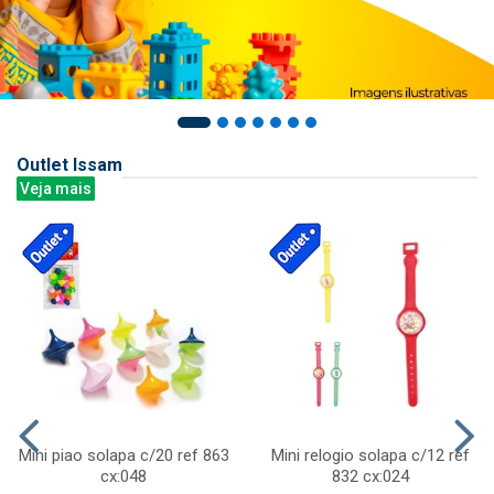
Outlet Issam
Veja mais
Mini piao solapa c/20 ref 863
Mini relogio solapa c/12 ref
cx:048
832 cx:024