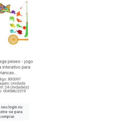
ega peixes - jogo
 interativo para
riancas...
igo: 830097
agem: Unidade
m: 24 Unidade(s)
o: 004586/2019
 seu login ou
stre-se para
comprar.