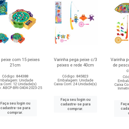
 peixe com 15 peixes
Varinha pega peixe c/3
Varinha p
21cm
peixes e rede 40cm
de pesca
c
Código: 844388
Código: 845823
Cód
mbalagem: Unidade
Embalagem: Unidade
Embal
xa Com: 12 Unidade(s)
Caixa Com: 24 Unidade(s)
Caixa Co
o: ABCP-BRI-0404-2023-25
Inmetr
Faça seu login ou
Faça seu login ou
Faça
cadastre-se para
cadastre-se para
cada
comprar.
comprar.