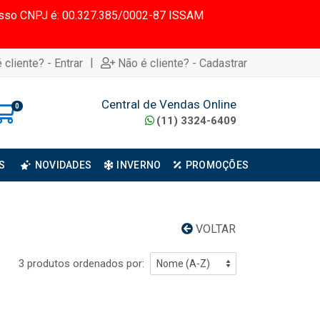
 Nosso CNPJ é: 00.327.385/0002-87 ISSAM
|
 cliente? - Entrar
Não é cliente? - Cadastrar
Central de Vendas Online
0
(11) 3324-6409
S
NOVIDADES
INVERNO
PROMOÇÕES
VOLTAR
3 produtos ordenados por: