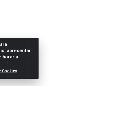
para
io, apresentar
elhorar a
e Cookies