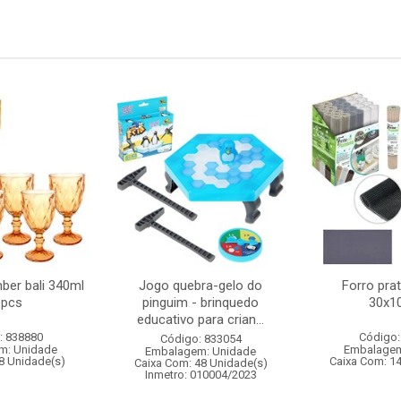
ber bali 340ml
Jogo quebra-gelo do
Forro prat
6pcs
pinguim - brinquedo
30x1
educativo para crian...
: 838880
Código:
Código: 833054
m: Unidade
Embalagem
Embalagem: Unidade
8 Unidade(s)
Caixa Com: 1
Caixa Com: 48 Unidade(s)
Inmetro: 010004/2023