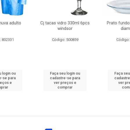
huva adulto
Cj tacas vidro 330ml 6pcs
Prato fundo
windsor
diam
: 832331
Código: 500859
Código:
 login ou
Faça seu login ou
Faça seu
e-se para
cadastre-se para
cadastre
reços e
ver preços e
ver pr
prar
comprar
com