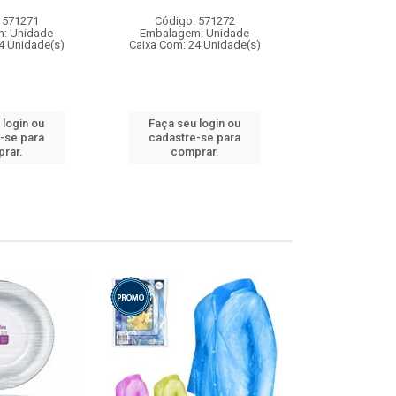
 571271
Código: 571272
Código:
: Unidade
Embalagem: Unidade
Embalagem
4 Unidade(s)
Caixa Com: 24 Unidade(s)
Caixa Com: 4
 login ou
Faça seu login ou
Faça seu 
-se para
cadastre-se para
cadastre
rar.
comprar.
comp