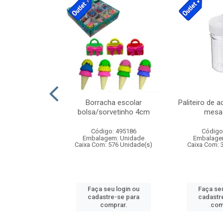
stico n.4 12cm
Borracha escolar
Paliteiro de a
bolsa/sorvetinho 4cm
mesa 
: 940550
Código: 495186
Código
m: Unidade
Embalagem: Unidade
Embalage
24 Unidade(s)
Caixa Com: 576 Unidade(s)
Caixa Com: 
u login ou
Faça seu login ou
Faça seu
e-se para
cadastre-se para
cadastr
prar.
comprar.
com