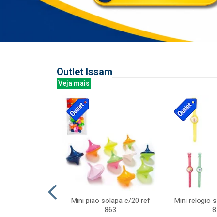
Outlet Issam
Veja mais
last c/div
Mini piao solapa c/20 ref
Mini relogio 
m ursinhos sor
863
8