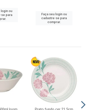
 login ou
Faça seu 
Faça seu login ou
-se para
cadastre
cadastre-se para
rar.
comp
comprar.
 500ml loom
Prato fundo cer 21,5cm
Prato raso c