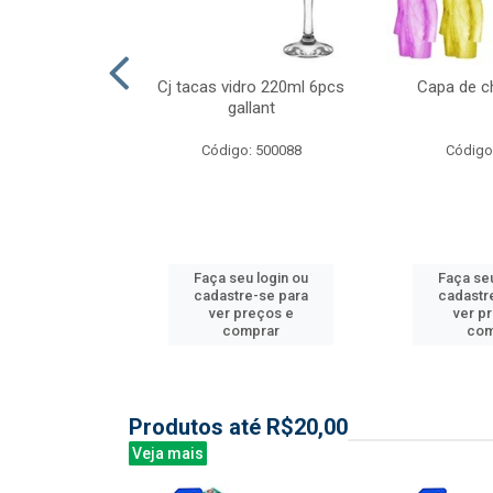
ml 6 pcs barone
Cj tacas vidro 220ml 6pcs
Capa de c
gallant
: 504135
Código: 500088
Código
u login ou
Faça seu login ou
Faça seu
e-se para
cadastre-se para
cadastr
reços e
ver preços e
ver p
mprar
comprar
com
Produtos até R$20,00
Veja mais