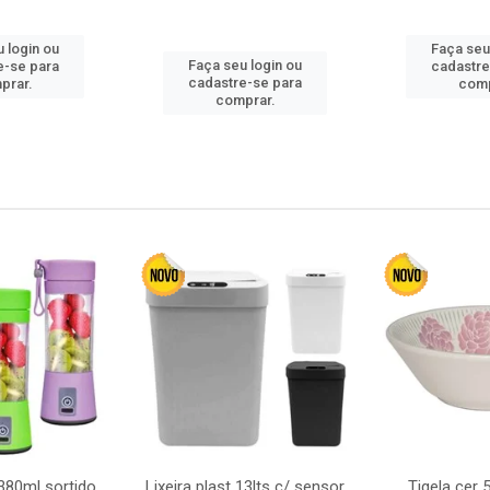
 login ou
Faça seu
Faça seu login ou
e-se para
cadastre
cadastre-se para
prar.
comp
comprar.
380ml sortido
Lixeira plast 13lts c/ sensor
Tigela cer