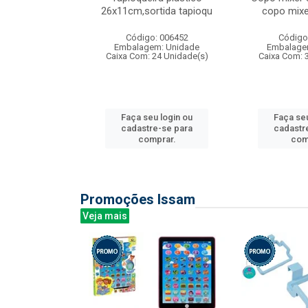
irios
26x11cm,sortida tapioqu
copo mixe
: 135177
Código: 006452
Código
m: Unidade
Embalagem: Unidade
Embalage
12 Unidade(s)
Caixa Com: 24 Unidade(s)
Caixa Com: 
u login ou
Faça seu login ou
Faça seu
e-se para
cadastre-se para
cadastr
prar.
comprar.
com
Promoções Issam
Veja mais