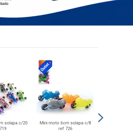
cm solapa c/20
Mini moto 6cm solapa c/8
Giro helice so
 719
ref 726
75