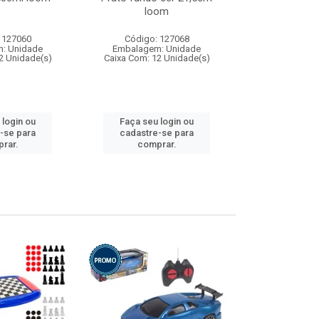
loom
 127060
Código: 127068
Código:
: Unidade
Embalagem: Unidade
Embalagem
2 Unidade(s)
Caixa Com: 12 Unidade(s)
Caixa Com: 1
 login ou
Faça seu login ou
Faça seu 
-se para
cadastre-se para
cadastre
rar.
comprar.
comp