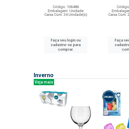
: 275814
Código: 106486
Código
m: Unidade
Embalagem: Unidade
Embalage
240 Unidade(s)
Caixa Com: 24 Unidade(s)
Caixa Com: 
u login ou
Faça seu login ou
Faça seu
e-se para
cadastre-se para
cadastr
prar.
comprar.
com
Inverno
Veja mais