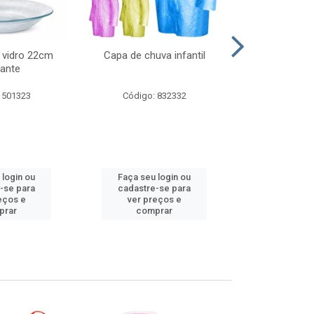
 vidro 22cm
Capa de chuva infantil
Jg prato fun
ante
diam
 501323
Código: 832332
Código:
 login ou
Faça seu login ou
Faça seu 
-se para
cadastre-se para
cadastre
eços e
ver preços e
ver pr
prar
comprar
comp