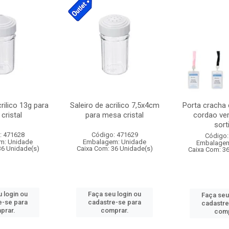
crilico 13g para
Saleiro de acrilico 7,5x4cm
Porta cracha
cristal
para mesa cristal
cordao ver
sort
: 471628
Código: 471629
Código:
m: Unidade
Embalagem: Unidade
Embalagem
36 Unidade(s)
Caixa Com: 36 Unidade(s)
Caixa Com: 3
 login ou
Faça seu login ou
Faça seu
e-se para
cadastre-se para
cadastre
prar.
comprar.
comp