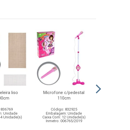
eleira liso
Microfone c/pedestal
Amassador d
00cm
110cm
 836769
Código: 832925
Código:
: Unidade
Embalagem: Unidade
Embalagem
44 Unidade(s)
Caixa Com: 12 Unidade(s)
Caixa Com: 12
Inmetro: 006765/2019