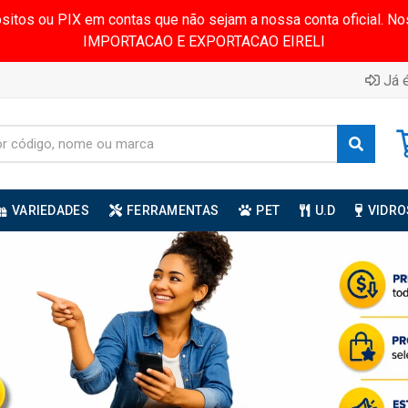
ósitos ou PIX em contas que não sejam a nossa conta oficial.
IMPORTACAO E EXPORTACAO EIRELI
Já é
VARIEDADES
FERRAMENTAS
PET
U.D
VIDRO