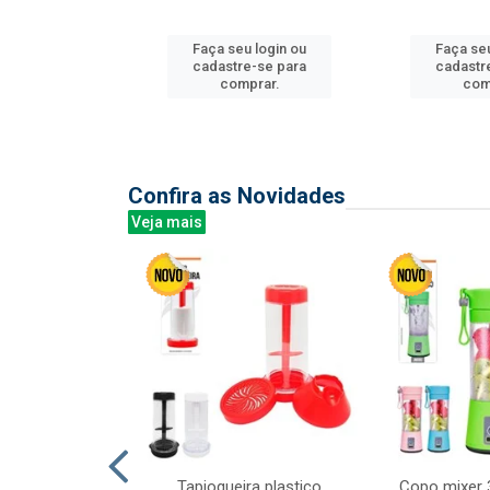
Faça seu login ou
Faça seu
u login ou
cadastre-se para
cadastr
e-se para
comprar.
com
prar.
Confira as Novidades
Veja mais
mesa cer 18cm
Tapioqueira plastico
Copo mixer 