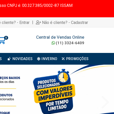
 Nosso CNPJ é: 00.327.385/0002-87 ISSAM
|
 cliente? - Entrar
Não é cliente? - Cadastrar
Central de Vendas Online
0
(11) 3324-6409
S
NOVIDADES
INVERNO
PROMOÇÕES