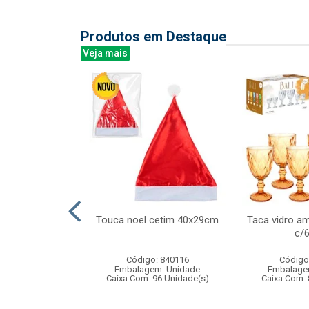
Produtos em Destaque
Veja mais
la batata
Touca noel cetim 40x29cm
Taca vidro am
c/
: 842214
Código: 840116
Código
m: Unidade
Embalagem: Unidade
Embalage
24 Unidade(s)
Caixa Com: 96 Unidade(s)
Caixa Com: 
006747/2019