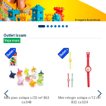
Outlet Issam
Veja mais
Mini piao solapa c/20 ref 863
Mini relogio solapa c/12 ref
cx:048
832 cx:024