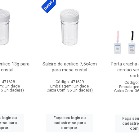
crilico 13g para
Saleiro de acrilico 7,5x4cm
Porta cracha
cristal
para mesa cristal
cordao ver
sort
: 471628
Código: 471629
Código:
m: Unidade
Embalagem: Unidade
Embalagem
36 Unidade(s)
Caixa Com: 36 Unidade(s)
Caixa Com: 3
 login ou
Faça seu login ou
Faça seu
e-se para
cadastre-se para
cadastre
prar.
comprar.
comp