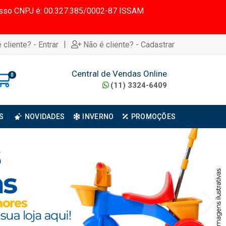
 Nosso CNPJ é: 00.327.385/0002-87 ISSAM
|
 cliente? - Entrar
Não é cliente? - Cadastrar
Central de Vendas Online
0
(11) 3324-6409
S
NOVIDADES
INVERNO
PROMOÇÕES