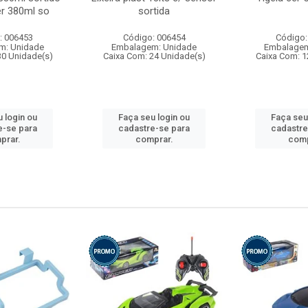
r 380ml so
sortida
: 006453
Código: 006454
Código:
m: Unidade
Embalagem: Unidade
Embalagem
30 Unidade(s)
Caixa Com: 24 Unidade(s)
Caixa Com: 1
 login ou
Faça seu login ou
Faça seu
e-se para
cadastre-se para
cadastre
prar.
comprar.
comp