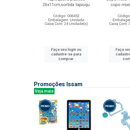
irios
26x11cm,sortida tapioqu
copo mixe
: 135177
Código: 006452
Código
m: Unidade
Embalagem: Unidade
Embalage
12 Unidade(s)
Caixa Com: 24 Unidade(s)
Caixa Com: 
u login ou
Faça seu login ou
Faça seu
e-se para
cadastre-se para
cadastr
prar.
comprar.
com
Promoções Issam
Veja mais