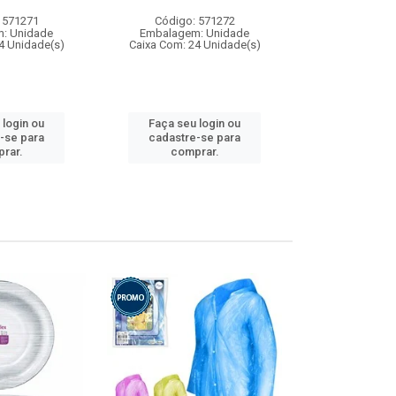
 571271
Código: 571272
Código:
: Unidade
Embalagem: Unidade
Embalagem
4 Unidade(s)
Caixa Com: 24 Unidade(s)
Caixa Com: 4
 login ou
Faça seu login ou
Faça seu 
-se para
cadastre-se para
cadastre
rar.
comprar.
comp