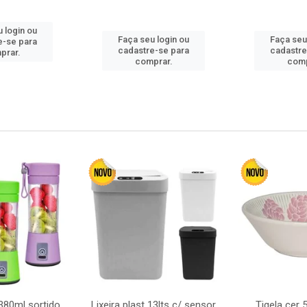
 login ou
Faça seu login ou
Faça seu
e-se para
cadastre-se para
cadastre
prar.
comprar.
comp
380ml sortido
Lixeira plast 13lts c/ sensor
Tigela cer