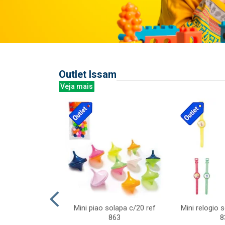
Outlet Issam
Veja mais
last c/div
Mini piao solapa c/20 ref
Mini relogio 
m ursinhos sor
863
8