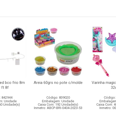
led bco frio 8m
Areia 60grs no pote c/molde
Varinha magic
 ft 8f
32
: 842944
Código: 839020
Código:
m: Unidade
Embalagem: Unidade
Embalagem
50 Unidade(s)
Caixa Com: 192 Unidade(s)
Caixa Com: 4
Inmetro: ABCP-BRI-0404-2023-53
Inmetro: 0