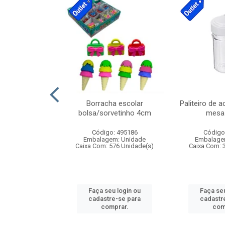
stico n.4 12cm
Borracha escolar
Paliteiro de a
bolsa/sorvetinho 4cm
mesa 
: 940550
Código: 495186
Código
m: Unidade
Embalagem: Unidade
Embalage
24 Unidade(s)
Caixa Com: 576 Unidade(s)
Caixa Com: 
u login ou
Faça seu login ou
Faça seu
e-se para
cadastre-se para
cadastr
prar.
comprar.
com