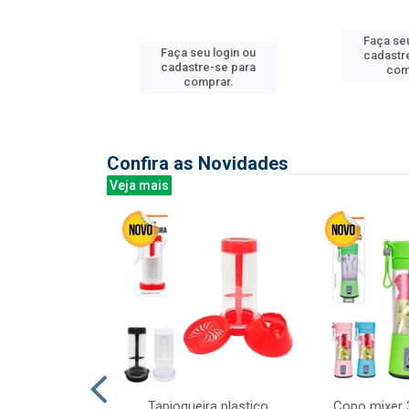
Faça seu
u login ou
Faça seu login ou
cadastr
e-se para
cadastre-se para
com
prar.
comprar.
Confira as Novidades
Veja mais
mesa cer 18cm
Tapioqueira plastico
Copo mixer 