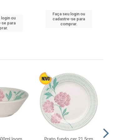
Faça seu login ou
 login ou
Faça seu 
cadastre-se para
-se para
cadastre
comprar.
rar.
comp
 500ml loom
Prato fundo cer 21,5cm
Prato raso c