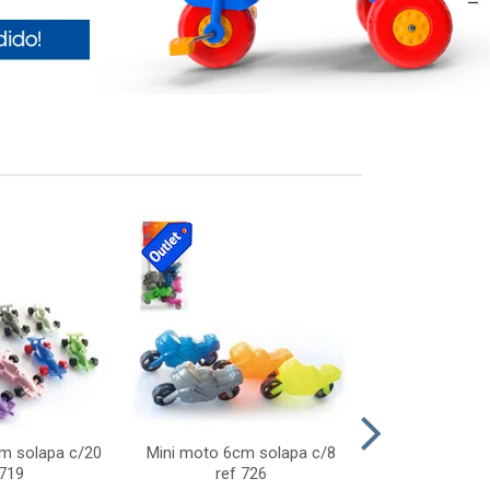
cm solapa c/20
Mini moto 6cm solapa c/8
Giro helice so
 719
ref 726
75