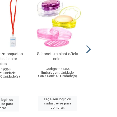
 c/mosquetao
Saboneteira plast c/tela
Prato plas
tical color
color
colo
idos
Código: 271364
Código:
 490044
Embalagem: Unidade
Embalagem
: Unidade
Caixa Com: 48 Unidade(s)
Caixa Com: 4
60 Unidade(s)
Faça seu login ou
Faça seu 
 login ou
cadastre-se para
cadastre
-se para
comprar.
comp
rar.