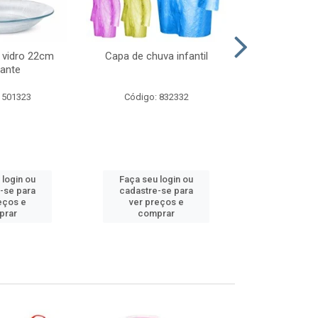
 vidro 22cm
Capa de chuva infantil
Jg prato fun
ante
diam
 501323
Código: 832332
Código:
 login ou
Faça seu login ou
Faça seu 
-se para
cadastre-se para
cadastre
eços e
ver preços e
ver pr
prar
comprar
comp