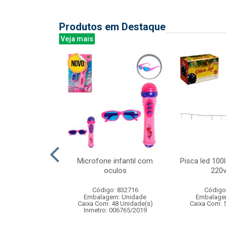
Produtos em Destaque
Veja mais
 9999 em 1 -
Microfone infantil com
Pisca led 100
a portatil
oculos
220v
: 830422
Código: 832716
Código
m: Unidade
Embalagem: Unidade
Embalage
200 Unidade(s)
Caixa Com: 48 Unidade(s)
Caixa Com: 
005566/2021
Inmetro: 006765/2019