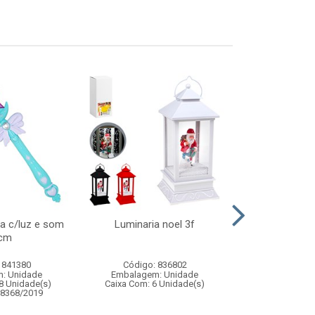
a c/luz e som
Luminaria noel 3f
Caneta rabi
cm
c/6
 841380
Código: 836802
Código:
: Unidade
Embalagem: Unidade
Embalagem
8 Unidade(s)
Caixa Com: 6 Unidade(s)
Caixa Com: 12
08368/2019
Inmetro: 0