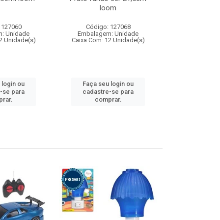
loom
 127060
Código: 127068
Código:
: Unidade
Embalagem: Unidade
Embalagem
2 Unidade(s)
Caixa Com: 12 Unidade(s)
Caixa Com: 1
 login ou
Faça seu login ou
Faça seu 
-se para
cadastre-se para
cadastre
rar.
comprar.
comp