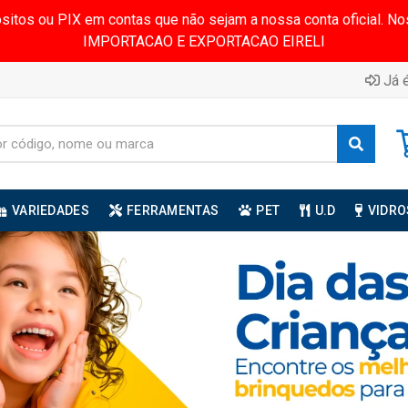
ósitos ou PIX em contas que não sejam a nossa conta oficial.
IMPORTACAO E EXPORTACAO EIRELI
Já é
VARIEDADES
FERRAMENTAS
PET
U.D
VIDRO