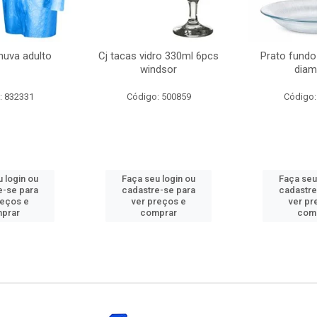
huva adulto
Cj tacas vidro 330ml 6pcs
Prato fundo
windsor
diam
: 832331
Código: 500859
Código:
 login ou
Faça seu login ou
Faça seu
e-se para
cadastre-se para
cadastre
reços e
ver preços e
ver pr
prar
comprar
com