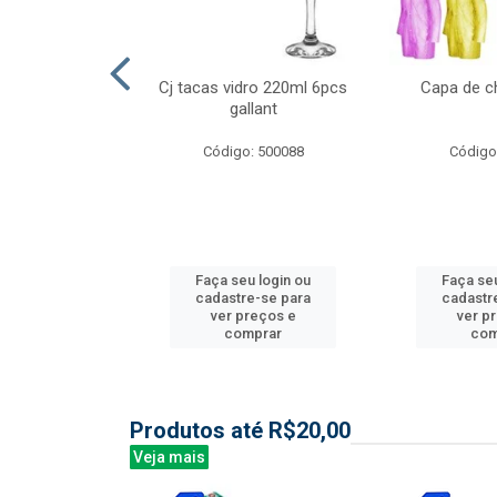
l nylon 20mts
Cj tacas vidro 220ml 6pcs
Capa de c
3mm
gallant
: 844035
Código: 500088
Código
u login ou
Faça seu login ou
Faça seu
e-se para
cadastre-se para
cadastr
reços e
ver preços e
ver p
mprar
comprar
com
Produtos até R$20,00
Veja mais