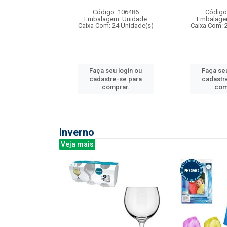
: 275814
Código: 106486
Código
m: Unidade
Embalagem: Unidade
Embalage
240 Unidade(s)
Caixa Com: 24 Unidade(s)
Caixa Com: 
u login ou
Faça seu login ou
Faça seu
e-se para
cadastre-se para
cadastr
prar.
comprar.
com
Inverno
Veja mais