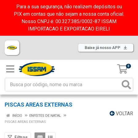
Para a sua segurança, não realizem depósitos ou
PIX em contas que não sejam a nossa conta oficial.
Nosso CNPJ é: 00.327.385/0002-87 ISSAM
IMPORTACAO E EXPORTACAO EIRELI
Baixe já nosso APP
0
PISCAS AREAS EXTERNAS
VOLTAR
INÍCIO
ENFEITES DE NATAL
PISCAS AREAS EXTERNAS
Filtros