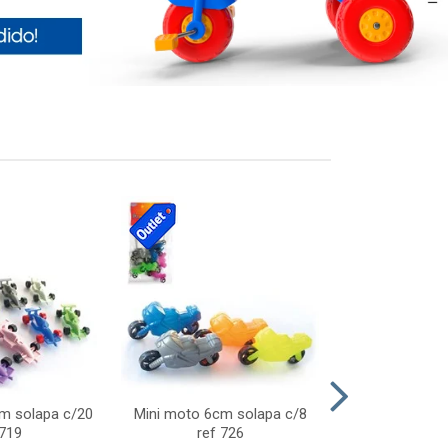
cm solapa c/20
Mini moto 6cm solapa c/8
Giro helice so
 719
ref 726
75