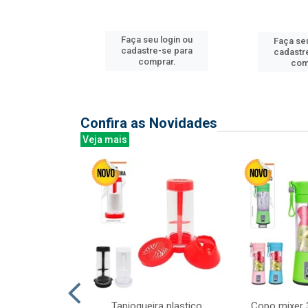
u login ou
Faça seu login ou
Faça seu
e-se para
cadastre-se para
cadastr
prar.
comprar.
com
Confira as Novidades
Veja mais
mesa cer 18cm
Tapioqueira plastico
Copo mixer 