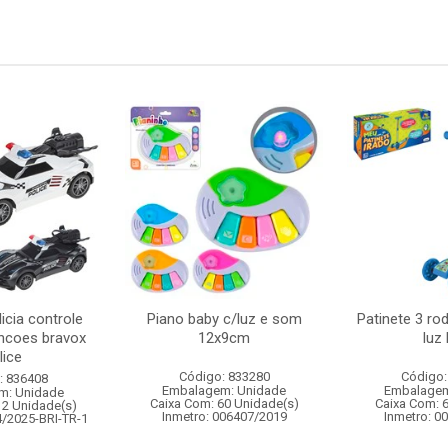
icia controle
Piano baby c/luz e som
Patinete 3 ro
ncoes bravox
12x9cm
luz
lice
Código: 833280
Código:
: 836408
Embalagem: Unidade
Embalagem
m: Unidade
Caixa Com: 60 Unidade(s)
Caixa Com: 
12 Unidade(s)
Inmetro: 006407/2019
Inmetro: 0
4/2025-BRI-TR-1