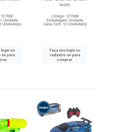
loom
 127060
Código: 127068
Código:
: Unidade
Embalagem: Unidade
Embalagem
2 Unidade(s)
Caixa Com: 12 Unidade(s)
Caixa Com: 1
 login ou
Faça seu login ou
Faça seu 
-se para
cadastre-se para
cadastre
rar.
comprar.
comp