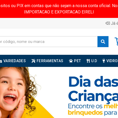
ósitos ou PIX em contas que não sejam a nossa conta oficial.
IMPORTACAO E EXPORTACAO EIRELI
Já é
VARIEDADES
FERRAMENTAS
PET
U.D
VIDRO