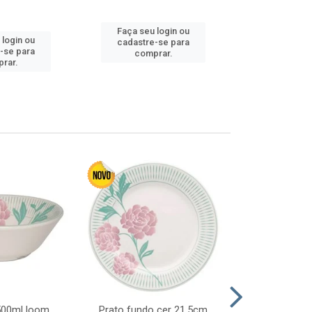
Faça seu login ou
 login ou
Faça seu 
cadastre-se para
-se para
cadastre
comprar.
rar.
comp
 500ml loom
Prato fundo cer 21,5cm
Prato raso c