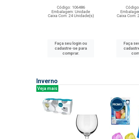
: 275814
Código: 106486
Código
m: Unidade
Embalagem: Unidade
Embalage
240 Unidade(s)
Caixa Com: 24 Unidade(s)
Caixa Com: 
u login ou
Faça seu login ou
Faça seu
e-se para
cadastre-se para
cadastr
prar.
comprar.
com
Inverno
Veja mais