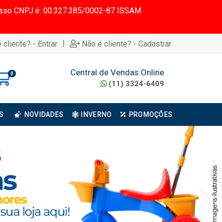
 Nosso CNPJ é: 00.327.385/0002-87 ISSAM
|
 cliente? - Entrar
Não é cliente? - Cadastrar
Central de Vendas Online
0
(11) 3324-6409
S
NOVIDADES
INVERNO
PROMOÇÕES