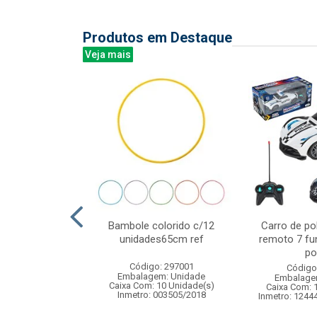
Produtos em Destaque
Veja mais
lue bali 340ml
Bambole colorido c/12
Carro de pol
6pcs
unidades65cm ref
remoto 7 fu
po
: 838881
Código: 297001
Código
m: Unidade
Embalagem: Unidade
Embalage
 8 Unidade(s)
Caixa Com: 10 Unidade(s)
Caixa Com: 
Inmetro: 003505/2018
Inmetro: 1244