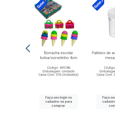
cores sortidas
Borracha escolar
Paliteiro de a
ref 130s
bolsa/sorvetinho 4cm
mesa 
: 826147
Código: 495186
Código
m: Unidade
Embalagem: Unidade
Embalage
160 Unidade(s)
Caixa Com: 576 Unidade(s)
Caixa Com: 
u login ou
Faça seu login ou
Faça seu
e-se para
cadastre-se para
cadastr
prar.
comprar.
com