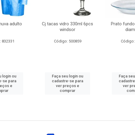
huva adulto
Cj tacas vidro 330ml 6pcs
Prato fundo
windsor
diam
: 832331
Código: 500859
Código:
 login ou
Faça seu login ou
Faça seu
e-se para
cadastre-se para
cadastre
reços e
ver preços e
ver pr
prar
comprar
com