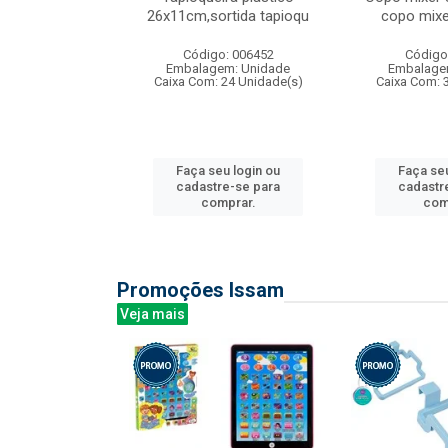
irios
26x11cm,sortida tapioqu
copo mixe
: 135177
Código: 006452
Código
m: Unidade
Embalagem: Unidade
Embalage
12 Unidade(s)
Caixa Com: 24 Unidade(s)
Caixa Com: 
u login ou
Faça seu login ou
Faça seu
e-se para
cadastre-se para
cadastr
prar.
comprar.
com
Promoções Issam
Veja mais