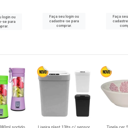
Faça seu login ou
Faça seu
 login ou
cadastre-se para
cadastre
e-se para
comprar.
comp
prar.
380ml sortido
Lixeira plast 13lts c/ sensor
Tigela cer