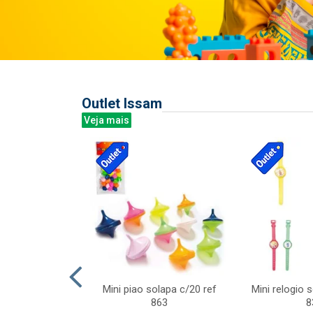
Outlet Issam
Veja mais
last c/div
Mini piao solapa c/20 ref
Mini relogio 
m ursinhos sor
863
8