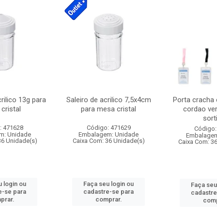
crilico 13g para
Saleiro de acrilico 7,5x4cm
Porta cracha
cristal
para mesa cristal
cordao ver
sort
: 471628
Código: 471629
Código:
m: Unidade
Embalagem: Unidade
Embalagem
36 Unidade(s)
Caixa Com: 36 Unidade(s)
Caixa Com: 3
 login ou
Faça seu login ou
Faça seu
e-se para
cadastre-se para
cadastre
prar.
comprar.
comp