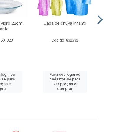
 vidro 22cm
Capa de chuva infantil
Jg prato fun
ante
diam
 501323
Código: 832332
Código:
 login ou
Faça seu login ou
Faça seu 
-se para
cadastre-se para
cadastre
eços e
ver preços e
ver pr
prar
comprar
comp