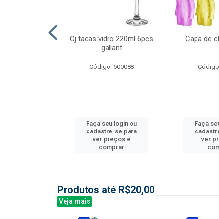
l nylon 20mts
Cj tacas vidro 220ml 6pcs
Capa de c
3mm
gallant
: 844035
Código: 500088
Código
u login ou
Faça seu login ou
Faça seu
e-se para
cadastre-se para
cadastr
reços e
ver preços e
ver p
mprar
comprar
com
Produtos até R$20,00
Veja mais