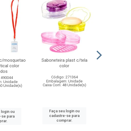
 c/mosquetao
Saboneteira plast c/tela
Prato plas
tical color
color
colo
idos
Código: 271364
Código:
 490044
Embalagem: Unidade
Embalagem
: Unidade
Caixa Com: 48 Unidade(s)
Caixa Com: 4
60 Unidade(s)
Faça seu login ou
Faça seu 
 login ou
cadastre-se para
cadastre
-se para
comprar.
comp
rar.