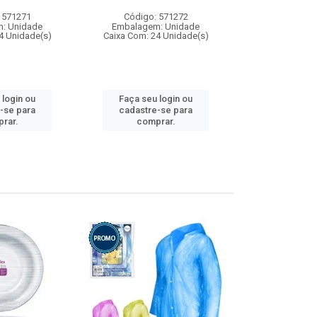
 571271
Código: 571272
Código:
: Unidade
Embalagem: Unidade
Embalagem
4 Unidade(s)
Caixa Com: 24 Unidade(s)
Caixa Com: 4
 login ou
Faça seu login ou
Faça seu 
-se para
cadastre-se para
cadastre
rar.
comprar.
comp