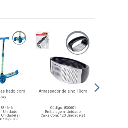
das irado com
Amassador de alho 10cm
Brinquedo a
 boy
parede em
 834646
Código: 830601
Código:
: Unidade
Embalagem: Unidade
Embalagem
6 Unidade(s)
Caixa Com: 120 Unidade(s)
Caixa Com: 12
06715/2019
Inmetro: 0