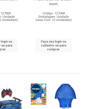
loom
 127060
Código: 127068
Código:
: Unidade
Embalagem: Unidade
Embalagem
2 Unidade(s)
Caixa Com: 12 Unidade(s)
Caixa Com: 1
 login ou
Faça seu login ou
Faça seu 
-se para
cadastre-se para
cadastre
rar.
comprar.
comp