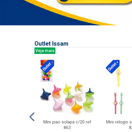
Outlet Issam
Veja mais
last c/div
Mini piao solapa c/20 ref
Mini relogio 
m ursinhos sor
863
8