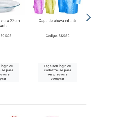
 vidro 22cm
Capa de chuva infantil
Jg prato fun
ante
diam
 501323
Código: 832332
Código:
 login ou
Faça seu login ou
Faça seu 
-se para
cadastre-se para
cadastre
eços e
ver preços e
ver pr
prar
comprar
comp