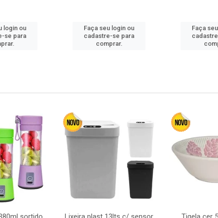
 login ou
Faça seu login ou
Faça seu
e-se para
cadastre-se para
cadastre
prar.
comprar.
comp
380ml sortido
Lixeira plast 13lts c/ sensor
Tigela cer