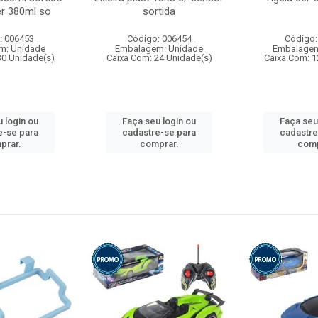
r 380ml so
sortida
: 006453
Código: 006454
Código:
m: Unidade
Embalagem: Unidade
Embalagem
30 Unidade(s)
Caixa Com: 24 Unidade(s)
Caixa Com: 1
 login ou
Faça seu login ou
Faça seu
e-se para
cadastre-se para
cadastre
prar.
comprar.
comp