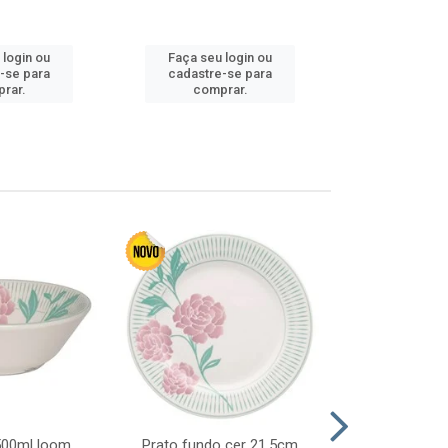
Faça seu 
 login ou
Faça seu login ou
cadastre
-se para
cadastre-se para
comp
rar.
comprar.
 500ml loom
Prato fundo cer 21,5cm
Prato raso c