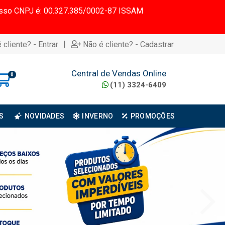
 Nosso CNPJ é: 00.327.385/0002-87 ISSAM
|
 cliente? - Entrar
Não é cliente? - Cadastrar
Central de Vendas Online
0
(11) 3324-6409
S
NOVIDADES
INVERNO
PROMOÇÕES