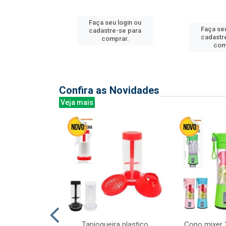
Faça seu login ou
u login ou
Faça seu
cadastre-se para
e-se para
cadastr
comprar.
prar.
com
Confira as Novidades
Veja mais
mesa cer 18cm
Tapioqueira plastico
Copo mixer 