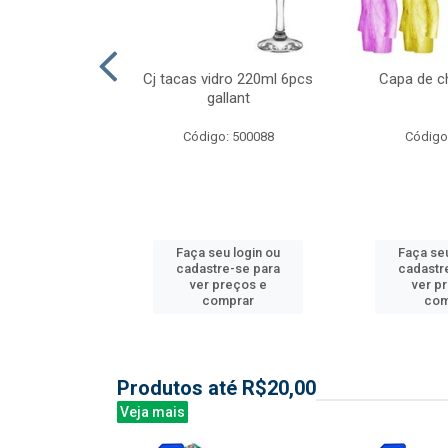
l nylon 20mts
Cj tacas vidro 220ml 6pcs
Capa de c
3mm
gallant
: 844035
Código: 500088
Código
u login ou
Faça seu login ou
Faça seu
e-se para
cadastre-se para
cadastr
reços e
ver preços e
ver p
mprar
comprar
com
Produtos até R$20,00
Veja mais