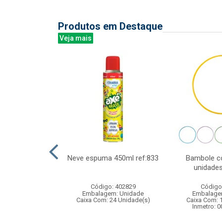
Produtos em Destaque
Veja mais
 niveis 300l
Neve espuma 450ml ref:833
Bambole co
x25cm
unidade
: 831942
Código: 402829
Código
m: Unidade
Embalagem: Unidade
Embalage
 6 Unidade(s)
Caixa Com: 24 Unidade(s)
Caixa Com: 
007345/2018
Inmetro: 