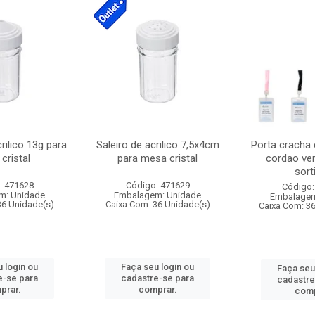
crilico 13g para
Saleiro de acrilico 7,5x4cm
Porta cracha
cristal
para mesa cristal
cordao ver
sort
: 471628
Código: 471629
Código:
m: Unidade
Embalagem: Unidade
Embalagem
36 Unidade(s)
Caixa Com: 36 Unidade(s)
Caixa Com: 3
 login ou
Faça seu login ou
Faça seu
e-se para
cadastre-se para
cadastre
prar.
comprar.
comp