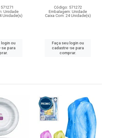
 571271
Código: 571272
Código:
: Unidade
Embalagem: Unidade
Embalagem
4 Unidade(s)
Caixa Com: 24 Unidade(s)
Caixa Com: 4
 login ou
Faça seu login ou
Faça seu 
-se para
cadastre-se para
cadastre
rar.
comprar.
comp