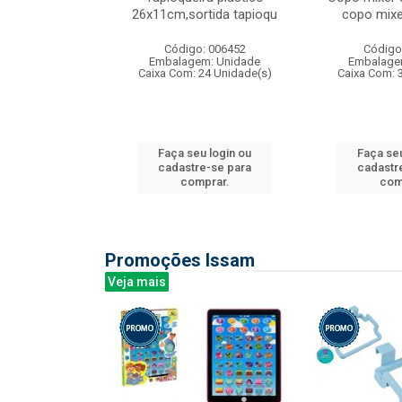
irios
26x11cm,sortida tapioqu
copo mixe
: 135177
Código: 006452
Código
m: Unidade
Embalagem: Unidade
Embalage
12 Unidade(s)
Caixa Com: 24 Unidade(s)
Caixa Com: 
u login ou
Faça seu login ou
Faça seu
e-se para
cadastre-se para
cadastr
prar.
comprar.
com
Promoções Issam
Veja mais