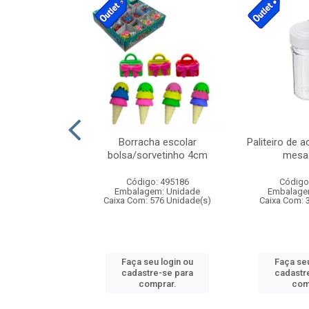
stico n.4 12cm
Borracha escolar
Paliteiro de a
bolsa/sorvetinho 4cm
mesa 
: 940550
Código: 495186
Código
m: Unidade
Embalagem: Unidade
Embalage
24 Unidade(s)
Caixa Com: 576 Unidade(s)
Caixa Com: 
u login ou
Faça seu login ou
Faça seu
e-se para
cadastre-se para
cadastr
prar.
comprar.
com