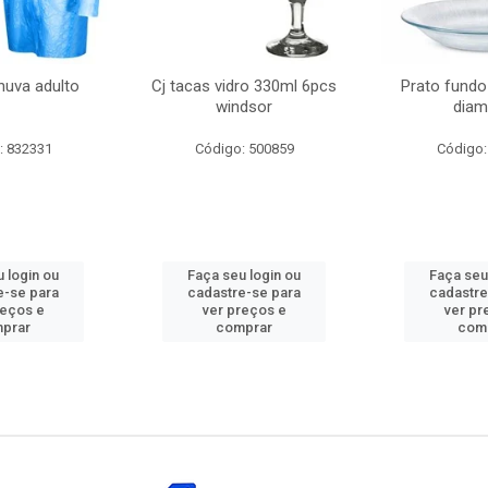
huva adulto
Cj tacas vidro 330ml 6pcs
Prato fundo
windsor
diam
: 832331
Código: 500859
Código:
 login ou
Faça seu login ou
Faça seu
e-se para
cadastre-se para
cadastre
reços e
ver preços e
ver pr
prar
comprar
com