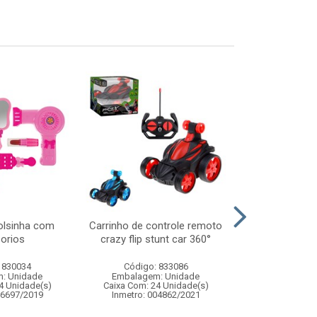
bolsinha com
Carrinho de controle remoto
Protetor ali
orios
crazy flip stunt car 360°
46,5x
 830034
Código: 833086
Código:
: Unidade
Embalagem: Unidade
Embalagem
4 Unidade(s)
Caixa Com: 24 Unidade(s)
Caixa Com: 24
06697/2019
Inmetro: 004862/2021