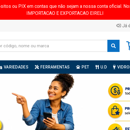
ósitos ou PIX em contas que não sejam a nossa conta oficial.
IMPORTACAO E EXPORTACAO EIRELI
Já é
VARIEDADES
FERRAMENTAS
PET
U.D
VIDRO