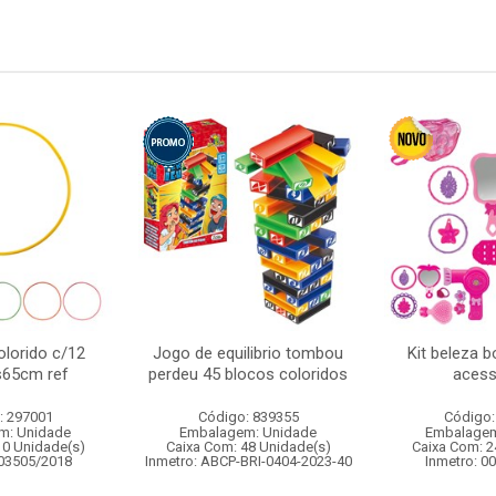
lorido c/12
Jogo de equilibrio tombou
Kit beleza 
s65cm ref
perdeu 45 blocos coloridos
acess
: 297001
Código: 839355
Código:
m: Unidade
Embalagem: Unidade
Embalagem
10 Unidade(s)
Caixa Com: 48 Unidade(s)
Caixa Com: 2
003505/2018
Inmetro: ABCP-BRI-0404-2023-40
Inmetro: 0