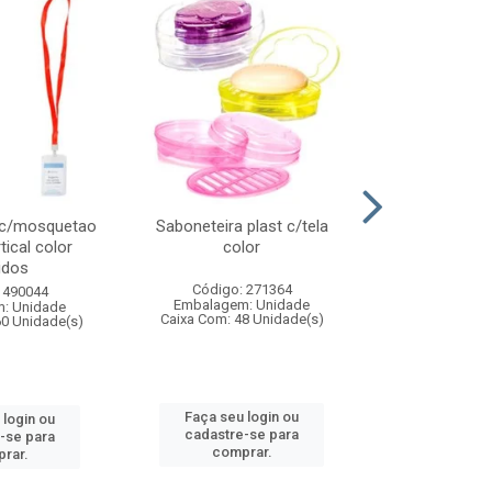
 c/mosquetao
Saboneteira plast c/tela
Prato plas
tical color
color
colo
idos
Código: 271364
Código:
 490044
Embalagem: Unidade
Embalagem
: Unidade
Caixa Com: 48 Unidade(s)
Caixa Com: 4
60 Unidade(s)
Faça seu login ou
Faça seu 
 login ou
cadastre-se para
cadastre
-se para
comprar.
comp
rar.