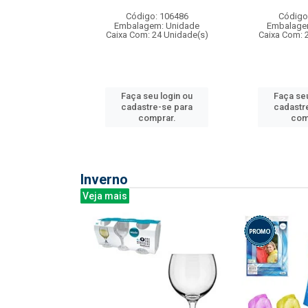
: 275814
Código: 106486
Código
m: Unidade
Embalagem: Unidade
Embalage
240 Unidade(s)
Caixa Com: 24 Unidade(s)
Caixa Com: 
u login ou
Faça seu login ou
Faça seu
e-se para
cadastre-se para
cadastr
prar.
comprar.
com
Inverno
Veja mais