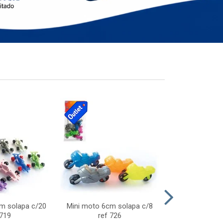
cm solapa c/20
Mini moto 6cm solapa c/8
Giro helice so
 719
ref 726
75