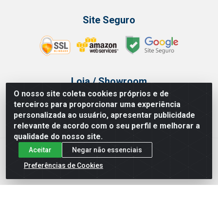
Site Seguro
Loja / Showroom
O nosso site coleta cookies próprios e de
Tel.: (11) 3314 6400
terceiros para proporcionar uma experiência
Av Vautier, 468 - Pari - São Paulo/SP
personalizada ao usuário, apresentar publicidade
relevante de acordo com o seu perfil e melhorar a
qualidade do nosso site.
Aceitar
Negar não essenciais
Issam Importação e Exportação LTDA - Av. Vautier, 468 - Pari, São
Paulo/ SP - CEP 03032-000 - CNPJ 00.327.385/0003-68
Preferências de Cookies