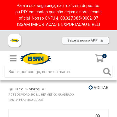
Para a sua segurança, não realizem depósitos
ou PIX em contas que não sejam a nossa conta
oficial. Nosso CNPJ é: 00.327.385/0002-87
ISSAM IMPORTACAO E EXPORTACAO EIRELI
Baixe já nosso APP
0
VOLTAR
INÍCIO
VIDROS
POTE DE VIDRO 800 ML HERMETICO QUADRADO
TAMPA PLASTICO COLOR