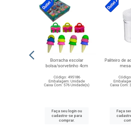
cores sortidas
Borracha escolar
Paliteiro de a
ref 130s
bolsa/sorvetinho 4cm
mesa 
: 826147
Código: 495186
Código
m: Unidade
Embalagem: Unidade
Embalage
160 Unidade(s)
Caixa Com: 576 Unidade(s)
Caixa Com: 
u login ou
Faça seu login ou
Faça seu
e-se para
cadastre-se para
cadastr
prar.
comprar.
com