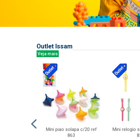
Outlet Issam
Veja mais
last c/div
Mini piao solapa c/20 ref
Mini relogio 
m ursinhos sor
863
8