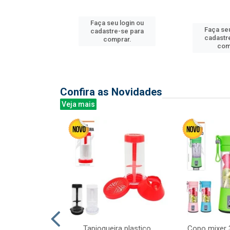
Faça seu login ou
Faça seu
u login ou
cadastre-se para
cadastr
e-se para
comprar.
com
prar.
Confira as Novidades
Veja mais
mesa cer 18cm
Tapioqueira plastico
Copo mixer 