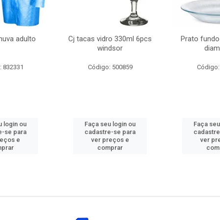
huva adulto
Cj tacas vidro 330ml 6pcs
Prato fundo
windsor
diam
: 832331
Código: 500859
Código:
 login ou
Faça seu login ou
Faça seu
e-se para
cadastre-se para
cadastre
reços e
ver preços e
ver pr
prar
comprar
com