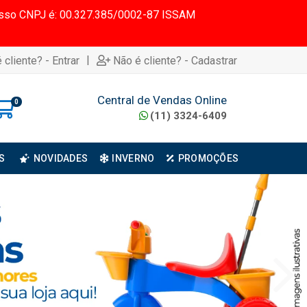
 Nosso CNPJ é: 00.327.385/0002-87 ISSAM
|
 cliente? - Entrar
Não é cliente? - Cadastrar
Central de Vendas Online
0
(11) 3324-6409
S
NOVIDADES
INVERNO
PROMOÇÕES