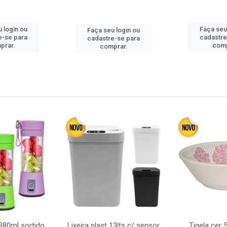
 login ou
Faça seu
Faça seu login ou
e-se para
cadastre
cadastre-se para
prar.
comp
comprar.
380ml sortido
Lixeira plast 13lts c/ sensor
Tigela cer