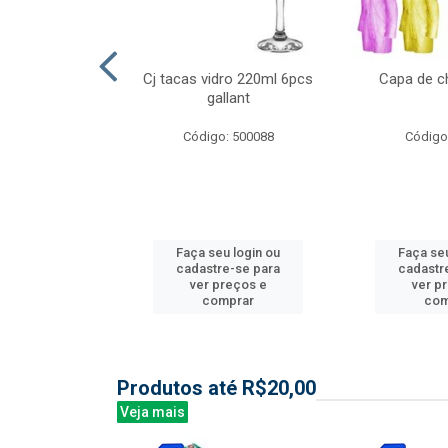
l nylon 20mts
Cj tacas vidro 220ml 6pcs
Capa de c
3mm
gallant
: 844035
Código: 500088
Código
u login ou
Faça seu login ou
Faça seu
e-se para
cadastre-se para
cadastr
reços e
ver preços e
ver p
mprar
comprar
com
Produtos até R$20,00
Veja mais