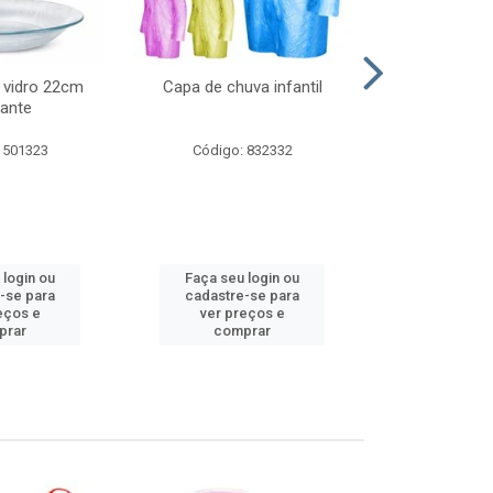
 vidro 22cm
Capa de chuva infantil
Jg prato fun
ante
diam
 501323
Código: 832332
Código:
 login ou
Faça seu login ou
Faça seu 
-se para
cadastre-se para
cadastre
eços e
ver preços e
ver pr
prar
comprar
comp