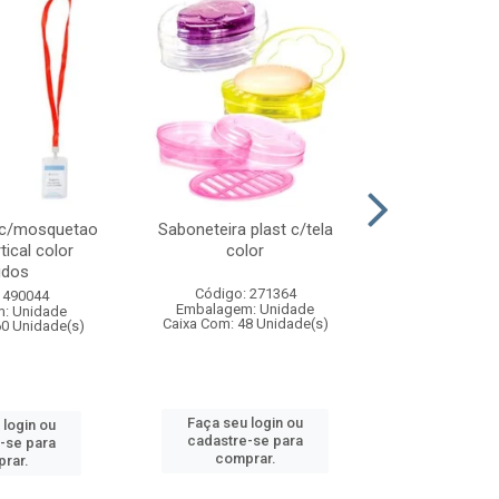
 c/mosquetao
Saboneteira plast c/tela
Prato plas
tical color
color
colo
idos
Código: 271364
Código:
 490044
Embalagem: Unidade
Embalagem
: Unidade
Caixa Com: 48 Unidade(s)
Caixa Com: 4
60 Unidade(s)
Faça seu login ou
Faça seu 
 login ou
cadastre-se para
cadastre
-se para
comprar.
comp
rar.