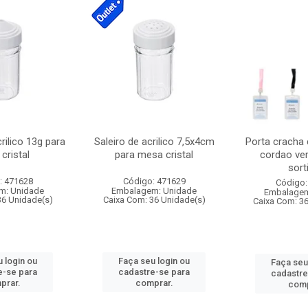
crilico 13g para
Saleiro de acrilico 7,5x4cm
Porta cracha
cristal
para mesa cristal
cordao ver
sort
: 471628
Código: 471629
Código:
m: Unidade
Embalagem: Unidade
Embalagem
36 Unidade(s)
Caixa Com: 36 Unidade(s)
Caixa Com: 3
 login ou
Faça seu login ou
Faça seu
e-se para
cadastre-se para
cadastre
prar.
comprar.
comp