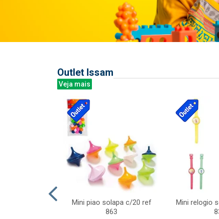
Outlet Issam
Veja mais
last c/div
Mini piao solapa c/20 ref
Mini relogio 
m ursinhos sor
863
8