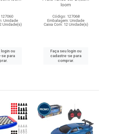
loom
 127060
Código: 127068
Código:
: Unidade
Embalagem: Unidade
Embalagem
2 Unidade(s)
Caixa Com: 12 Unidade(s)
Caixa Com: 1
 login ou
Faça seu login ou
Faça seu 
-se para
cadastre-se para
cadastre
rar.
comprar.
comp