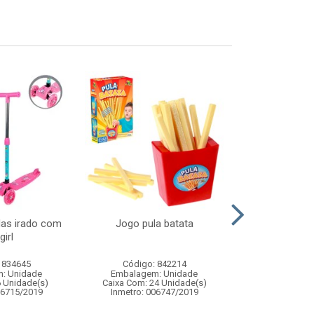
das irado com
Jogo pula batata
Enf tambor ve
girl
 834645
Código: 842214
Código:
: Unidade
Embalagem: Unidade
Embalagem
6 Unidade(s)
Caixa Com: 24 Unidade(s)
Caixa Com: 12
06715/2019
Inmetro: 006747/2019