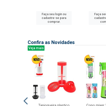
u login ou
Faça seu login ou
Faça seu
e-se para
cadastre-se para
cadastr
prar.
comprar.
com
Confira as Novidades
Veja mais
mesa cer 18cm
Tapioqueira plastico
Copo mixer 