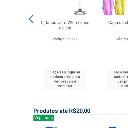
ml 6 pcs barone
Cj tacas vidro 220ml 6pcs
Capa de c
gallant
: 504135
Código: 500088
Código
u login ou
Faça seu login ou
Faça seu
e-se para
cadastre-se para
cadastr
reços e
ver preços e
ver p
mprar
comprar
com
Produtos até R$20,00
Veja mais