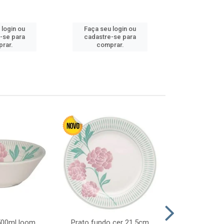
Faça seu 
 login ou
Faça seu login ou
cadastre
-se para
cadastre-se para
comp
rar.
comprar.
 500ml loom
Prato fundo cer 21,5cm
Prato raso c