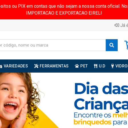
ósitos ou PIX em contas que não sejam a nossa conta oficial.
IMPORTACAO E EXPORTACAO EIRELI
Já é
VARIEDADES
FERRAMENTAS
PET
U.D
VIDRO