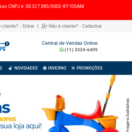
 Nosso CNPJ é: 00.327.385/0002-87 ISSAM
|
 cliente? - Entrar
Não é cliente? - Cadastrar
Central de Vendas Online
0
(11) 3324-6409
S
NOVIDADES
INVERNO
PROMOÇÕES