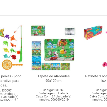
 peixes - jogo
Tapete de atividades
Patinete 3 ro
terativo para
90x120cm
luz 
cas...
Código: 831663
Código:
: 830097
Embalagem: Unidade
Embalagem
m: Unidade
Caixa Com: 24 Unidade(s)
Caixa Com: 
24 Unidade(s)
Inmetro: 006660/2019
Inmetro: 0
004586/2019