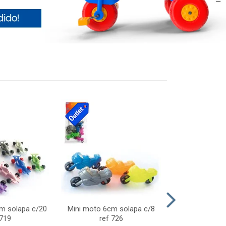
cm solapa c/20
Mini moto 6cm solapa c/8
Giro helice so
 719
ref 726
75