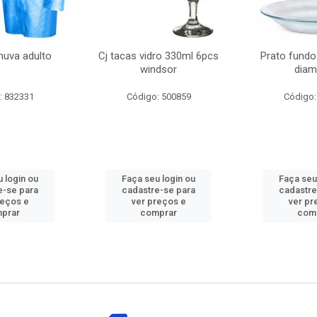
huva adulto
Cj tacas vidro 330ml 6pcs
Prato fundo
windsor
diam
: 832331
Código: 500859
Código:
 login ou
Faça seu login ou
Faça seu
e-se para
cadastre-se para
cadastre
reços e
ver preços e
ver pr
prar
comprar
com