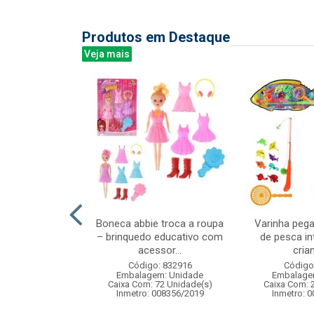
Produtos em Destaque
Veja mais
 animais baby
Boneca abbie troca a roupa
Varinha pega
– brinquedo educativo com
de pesca in
acessor...
crian
: 842173
Código: 832916
Código
m: Unidade
Embalagem: Unidade
Embalage
18 Unidade(s)
Caixa Com: 72 Unidade(s)
Caixa Com: 
005523/2020
Inmetro: 008356/2019
Inmetro: 