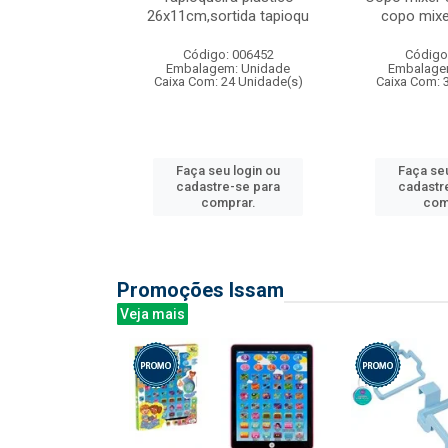
irios
26x11cm,sortida tapioqu
copo mixe
: 135177
Código: 006452
Código
m: Unidade
Embalagem: Unidade
Embalage
12 Unidade(s)
Caixa Com: 24 Unidade(s)
Caixa Com: 
u login ou
Faça seu login ou
Faça seu
e-se para
cadastre-se para
cadastr
prar.
comprar.
com
Promoções Issam
Veja mais