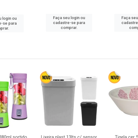
Faça seu login ou
Faça seu
 login ou
cadastre-se para
cadastre
e-se para
comprar.
comp
prar.
380ml sortido
Lixeira plast 13lts c/ sensor
Tigela cer