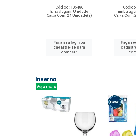
: 275814
Código: 106486
Código
m: Unidade
Embalagem: Unidade
Embalage
240 Unidade(s)
Caixa Com: 24 Unidade(s)
Caixa Com: 
u login ou
Faça seu login ou
Faça seu
e-se para
cadastre-se para
cadastr
prar.
comprar.
com
Inverno
Veja mais