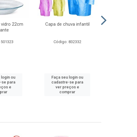
 vidro 22cm
Capa de chuva infantil
Jg prato fun
ante
diam
 501323
Código: 832332
Código:
 login ou
Faça seu login ou
Faça seu 
-se para
cadastre-se para
cadastre
eços e
ver preços e
ver pr
prar
comprar
comp