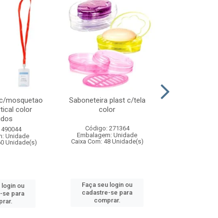
 c/mosquetao
Saboneteira plast c/tela
Prato plas
tical color
color
colo
idos
Código: 271364
Código:
 490044
Embalagem: Unidade
Embalagem
: Unidade
Caixa Com: 48 Unidade(s)
Caixa Com: 4
60 Unidade(s)
Faça seu login ou
Faça seu 
 login ou
cadastre-se para
cadastre
-se para
comprar.
comp
rar.