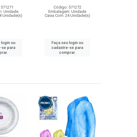
 571271
Código: 571272
Código:
: Unidade
Embalagem: Unidade
Embalagem
4 Unidade(s)
Caixa Com: 24 Unidade(s)
Caixa Com: 4
 login ou
Faça seu login ou
Faça seu 
-se para
cadastre-se para
cadastre
rar.
comprar.
comp