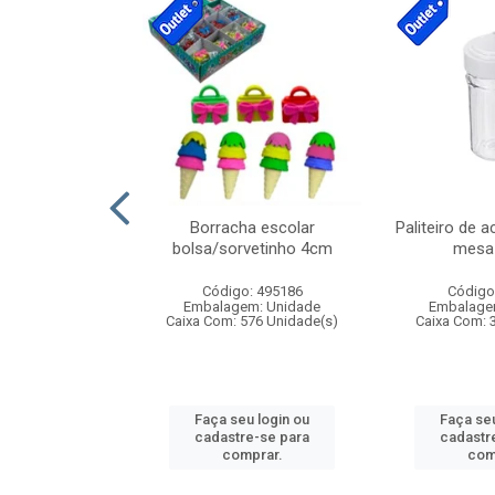
stico n.4 12cm
Borracha escolar
Paliteiro de a
bolsa/sorvetinho 4cm
mesa 
: 940550
Código: 495186
Código
m: Unidade
Embalagem: Unidade
Embalage
24 Unidade(s)
Caixa Com: 576 Unidade(s)
Caixa Com: 
u login ou
Faça seu login ou
Faça seu
e-se para
cadastre-se para
cadastr
prar.
comprar.
com