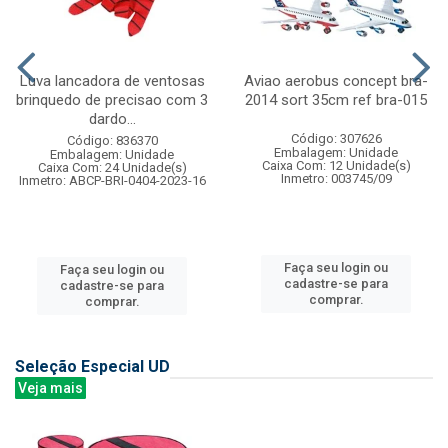
Luva lancadora de ventosas
Aviao aerobus concept bra-
brinquedo de precisao com 3
2014 sort 35cm ref bra-015
dardo...
Código: 307626
Código: 836370
Embalagem: Unidade
Embalagem: Unidade
Caixa Com: 12 Unidade(s)
Caixa Com: 24 Unidade(s)
Inmetro: 003745/09
Inmetro: ABCP-BRI-0404-2023-16
Faça seu login ou
Faça seu login ou
cadastre-se para
cadastre-se para
comprar.
comprar.
Seleção Especial UD
Veja mais