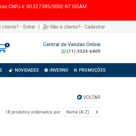
 Nosso CNPJ é: 00.327.385/0002-87 ISSAM
|
 cliente? - Entrar
Não é cliente? - Cadastrar
Central de Vendas Online
0
(11) 3324-6409
S
NOVIDADES
INVERNO
PROMOÇÕES
VOLTAR
18 produtos ordenados por: