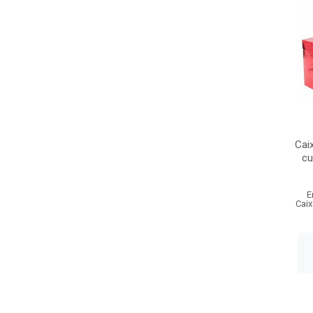
Cai
cu
E
Caix