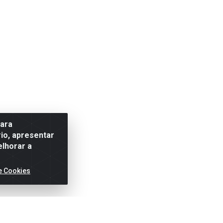
para
io, apresentar
elhorar a
e Cookies