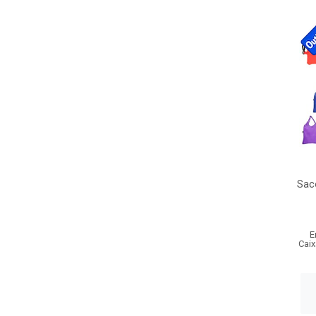
Sac
E
Caix