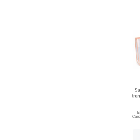
Sa
tra
E
Caix