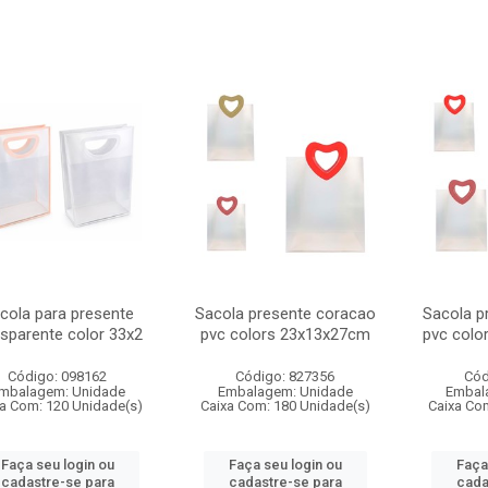
cola para presente
Sacola presente coracao
Sacola p
nsparente color 33x2
pvc colors 23x13x27cm
pvc colo
Código: 098162
Código: 827356
Cód
mbalagem: Unidade
Embalagem: Unidade
Embal
a Com: 120 Unidade(s)
Caixa Com: 180 Unidade(s)
Caixa Co
Faça seu login ou
Faça seu login ou
Faça
cadastre-se para
cadastre-se para
cada