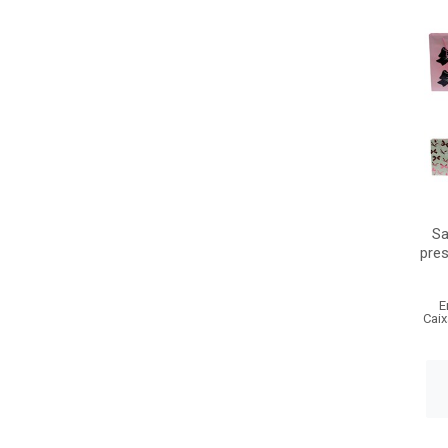
Sa
pre
E
Caix