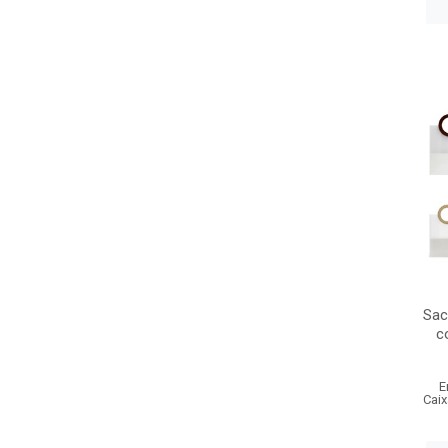
Sac
c
E
Caix