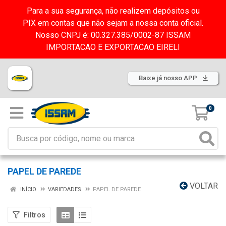
Para a sua segurança, não realizem depósitos ou
PIX em contas que não sejam a nossa conta oficial.
Nosso CNPJ é: 00.327.385/0002-87 ISSAM
IMPORTACAO E EXPORTACAO EIRELI
Baixe já nosso APP
0
PAPEL DE PAREDE
VOLTAR
INÍCIO
VARIEDADES
PAPEL DE PAREDE
Filtros