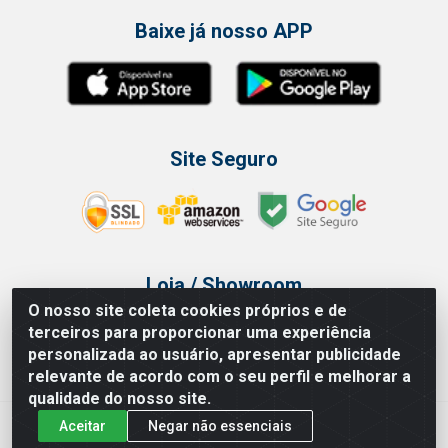
Baixe já nosso APP
Site Seguro
Loja / Showroom
O nosso site coleta cookies próprios e de
Tel.: (11) 3314 6400
terceiros para proporcionar uma experiência
Av Vautier, 468 - Pari - São Paulo/SP
personalizada ao usuário, apresentar publicidade
relevante de acordo com o seu perfil e melhorar a
qualidade do nosso site.
Aceitar
Negar não essenciais
Issam Importação e Exportação LTDA - Av. Vautier, 468 - Pari, São