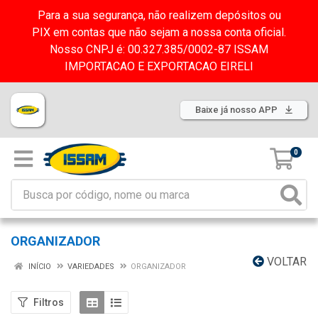
Para a sua segurança, não realizem depósitos ou
PIX em contas que não sejam a nossa conta oficial.
Nosso CNPJ é: 00.327.385/0002-87 ISSAM
IMPORTACAO E EXPORTACAO EIRELI
Baixe já nosso APP
0
ORGANIZADOR
VOLTAR
INÍCIO
VARIEDADES
ORGANIZADOR
Filtros