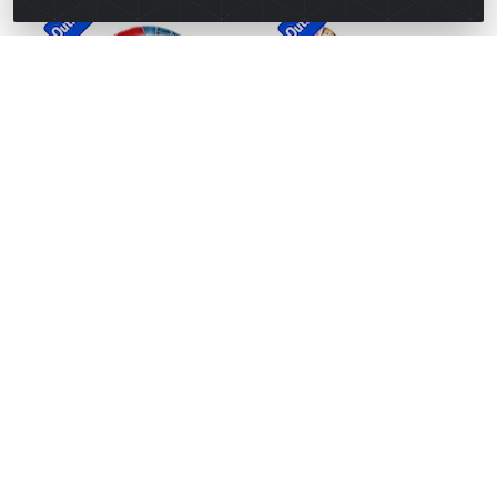
Boia redonda homem-aranha
Boia redonda princesas
56cm ref 001173
56cm ref 001153
Código: 730624
Código: 732927
Embalagem: Unidade
Embalagem: Unidade
Caixa Com: 24 Unidade(s)
Caixa Com: 24 Unidade(s)
Faça seu login ou
Faça seu login ou
cadastre-se para
cadastre-se para
comprar.
comprar.