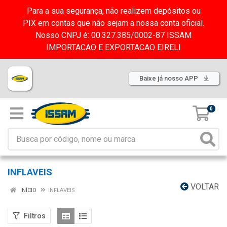
Para a sua segurança, não realizem depósitos ou
PIX em contas que não sejam a nossa conta oficial.
Nosso CNPJ é: 00.327.385/0002-87 ISSAM
IMPORTACAO E EXPORTACAO EIRELI
Baixe já nosso APP
0
INFLAVEIS
VOLTAR
INÍCIO
INFLAVEIS
Filtros