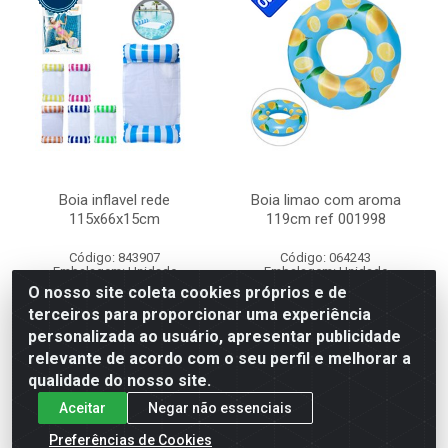
Boia inflavel rede
Boia limao com aroma
115x66x15cm
119cm ref 001998
Código: 843907
Código: 064243
Embalagem: Unidade
Embalagem: Unidade
Caixa Com: 36 Unidade(s)
Caixa Com: 12 Unidade(s)
O nosso site coleta cookies próprios e de
terceiros para proporcionar uma experiência
personalizada ao usuário, apresentar publicidade
Faça seu login ou
Faça seu login ou
cadastre-se para
cadastre-se para
relevante de acordo com o seu perfil e melhorar a
comprar.
comprar.
qualidade do nosso site.
Aceitar
Negar não essenciais
Preferências de Cookies