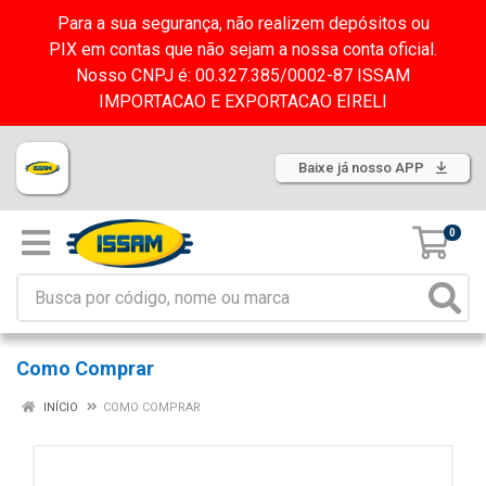
Para a sua segurança, não realizem depósitos ou
PIX em contas que não sejam a nossa conta oficial.
Nosso CNPJ é: 00.327.385/0002-87 ISSAM
IMPORTACAO E EXPORTACAO EIRELI
Baixe já nosso APP
0
Como Comprar
INÍCIO
COMO COMPRAR