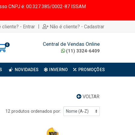
 Nosso CNPJ é: 00.327.385/0002-87 ISSAM
|
 cliente? - Entrar
Não é cliente? - Cadastrar
Central de Vendas Online
0
(11) 3324-6409
S
NOVIDADES
INVERNO
PROMOÇÕES
VOLTAR
12 produtos ordenados por: