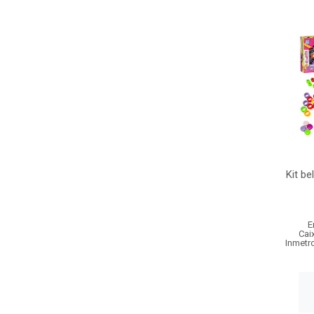
Kit be
E
Cai
Inmetr