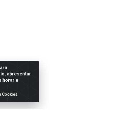
para
io, apresentar
elhorar a
e Cookies