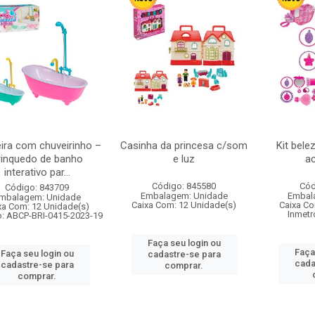
ira com chuveirinho –
Casinha da princesa c/som
Kit bele
rinquedo de banho
e luz
a
interativo par...
Código: 845580
Cód
Código: 843709
Embalagem: Unidade
Embal
mbalagem: Unidade
Caixa Com: 12 Unidade(s)
Caixa Co
xa Com: 12 Unidade(s)
Inmetr
o: ABCP-BRI-0415-2023-19
Faça seu login ou
Faça
Faça seu login ou
cadastre-se para
cada
cadastre-se para
comprar.
comprar.