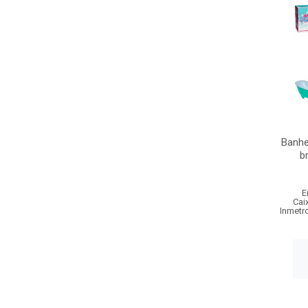
Banhe
b
E
Cai
Inmetr