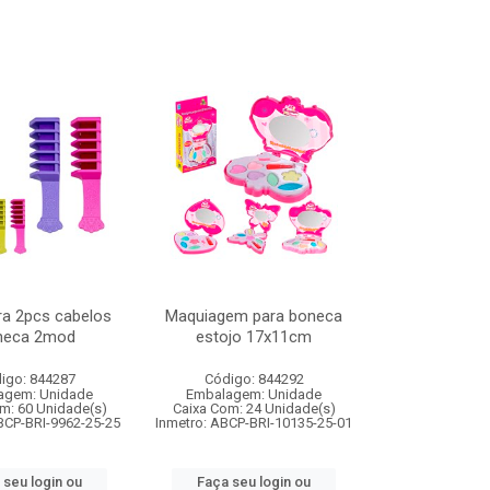
ura 2pcs cabelos
Maquiagem para boneca
neca 2mod
estojo 17x11cm
igo: 844287
Código: 844292
agem: Unidade
Embalagem: Unidade
m: 60 Unidade(s)
Caixa Com: 24 Unidade(s)
BCP-BRI-9962-25-25
Inmetro: ABCP-BRI-10135-25-01
 seu login ou
Faça seu login ou