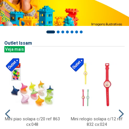
Outlet Issam
Veja mais
Mini piao solapa c/20 ref 863
Mini relogio solapa c/12 ref
cx:048
832 cx:024