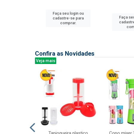
Faça seu login ou
u login ou
Faça seu
cadastre-se para
e-se para
cadastr
comprar.
prar.
com
Confira as Novidades
Veja mais
mesa cer 18cm
Tapioqueira plastico
Copo mixer 