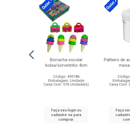
stico n.4 12cm
Borracha escolar
Paliteiro de a
bolsa/sorvetinho 4cm
mesa 
: 940550
Código: 495186
Código
m: Unidade
Embalagem: Unidade
Embalage
24 Unidade(s)
Caixa Com: 576 Unidade(s)
Caixa Com: 
u login ou
Faça seu login ou
Faça seu
e-se para
cadastre-se para
cadastr
prar.
comprar.
com