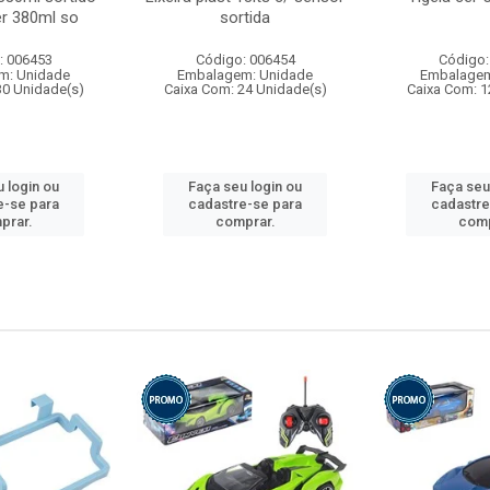
r 380ml so
sortida
: 006453
Código: 006454
Código:
m: Unidade
Embalagem: Unidade
Embalagem
30 Unidade(s)
Caixa Com: 24 Unidade(s)
Caixa Com: 1
 login ou
Faça seu login ou
Faça seu
e-se para
cadastre-se para
cadastre
prar.
comprar.
comp