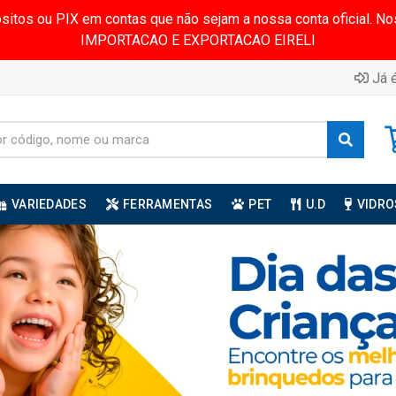
ósitos ou PIX em contas que não sejam a nossa conta oficial.
IMPORTACAO E EXPORTACAO EIRELI
Já é
VARIEDADES
FERRAMENTAS
PET
U.D
VIDRO