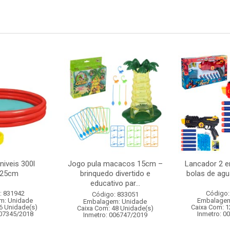
niveis 300l
Jogo pula macacos 15cm –
Lancador 2 em
x25cm
brinquedo divertido e
bolas de agu
educativo par...
: 831942
Código:
Código: 833051
m: Unidade
Embalagem
Embalagem: Unidade
6 Unidade(s)
Caixa Com: 1
Caixa Com: 48 Unidade(s)
007345/2018
Inmetro: 0
Inmetro: 006747/2019