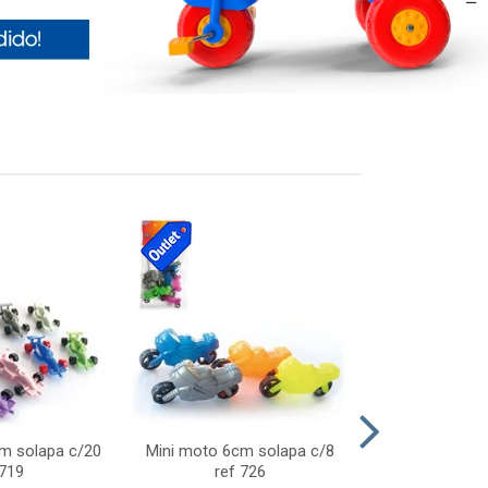
cm solapa c/20
Mini moto 6cm solapa c/8
Giro helice so
 719
ref 726
75