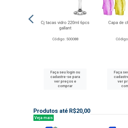
l nylon 20mts
Cj tacas vidro 220ml 6pcs
Capa de c
3mm
gallant
: 844035
Código: 500088
Código
u login ou
Faça seu login ou
Faça seu
e-se para
cadastre-se para
cadastr
reços e
ver preços e
ver p
mprar
comprar
com
Produtos até R$20,00
Veja mais