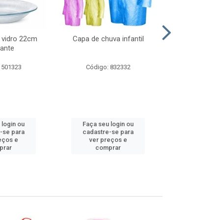
 vidro 22cm
Capa de chuva infantil
Jg prato fun
ante
diam
 501323
Código: 832332
Código:
 login ou
Faça seu login ou
Faça seu 
-se para
cadastre-se para
cadastre
eços e
ver preços e
ver pr
prar
comprar
comp