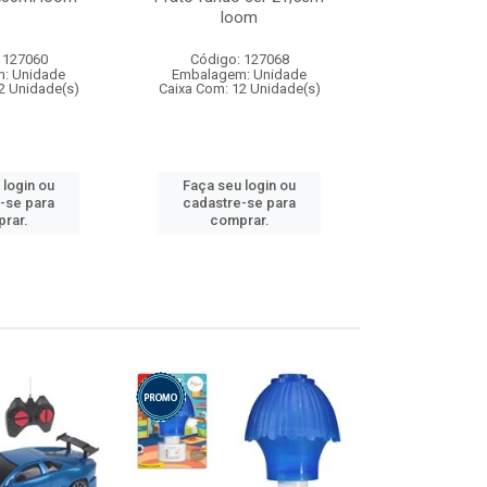
loom
 127060
Código: 127068
Código:
: Unidade
Embalagem: Unidade
Embalagem
2 Unidade(s)
Caixa Com: 12 Unidade(s)
Caixa Com: 1
 login ou
Faça seu login ou
Faça seu 
-se para
cadastre-se para
cadastre
rar.
comprar.
comp