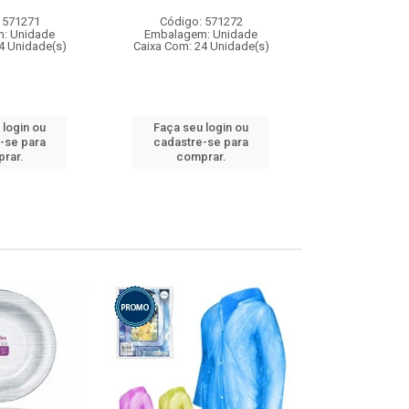
 571271
Código: 571272
Código:
: Unidade
Embalagem: Unidade
Embalagem
4 Unidade(s)
Caixa Com: 24 Unidade(s)
Caixa Com: 4
 login ou
Faça seu login ou
Faça seu 
-se para
cadastre-se para
cadastre
rar.
comprar.
comp