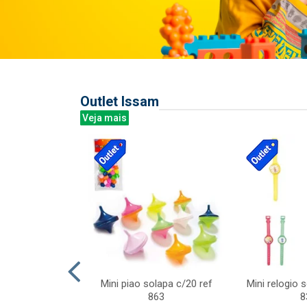
Outlet Issam
Veja mais
last c/div
Mini piao solapa c/20 ref
Mini relogio 
m ursinhos sor
863
8