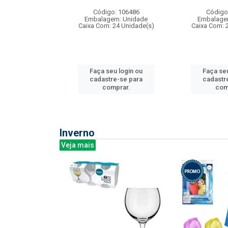
: 275814
Código: 106486
Código
m: Unidade
Embalagem: Unidade
Embalage
240 Unidade(s)
Caixa Com: 24 Unidade(s)
Caixa Com: 
u login ou
Faça seu login ou
Faça seu
e-se para
cadastre-se para
cadastr
prar.
comprar.
com
Inverno
Veja mais