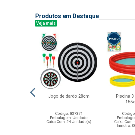
Produtos em Destaque
Veja mais
rativo infantil
Jogo de dardo 28cm
Piscina 3 
ica e luz
155
: 842205
Código: 837371
Código
m: Unidade
Embalagem: Unidade
Embalage
144 Unidade(s)
Caixa Com: 24 Unidade(s)
Caixa Com: 
006758/2019
Inmetro: 