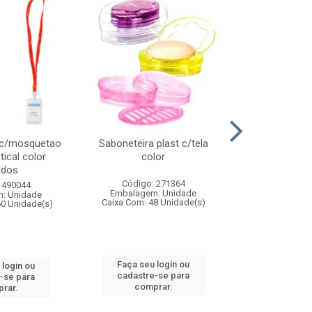
 c/mosquetao
Saboneteira plast c/tela
Prato plas
tical color
color
colo
idos
Código: 271364
Código:
 490044
Embalagem: Unidade
Embalagem
: Unidade
Caixa Com: 48 Unidade(s)
Caixa Com: 4
60 Unidade(s)
Faça seu login ou
Faça seu 
 login ou
cadastre-se para
cadastre
-se para
comprar.
comp
rar.