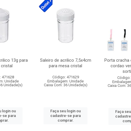
crilico 13g para
Saleiro de acrilico 7,5x4cm
Porta cracha
cristal
para mesa cristal
cordao ver
sort
: 471628
Código: 471629
Código:
m: Unidade
Embalagem: Unidade
Embalagem
36 Unidade(s)
Caixa Com: 36 Unidade(s)
Caixa Com: 3
 login ou
Faça seu login ou
Faça seu
e-se para
cadastre-se para
cadastre
prar.
comprar.
comp