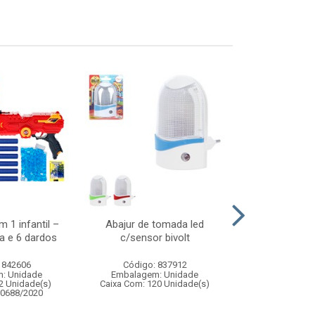
 1 infantil –
Abajur de tomada led
Carrinho de co
a e 6 dardos
c/sensor bivolt
brave speed 1:
com 
 842606
Código: 837912
Código:
: Unidade
Embalagem: Unidade
Embalagem
2 Unidade(s)
Caixa Com: 120 Unidade(s)
Caixa Com: 1
00688/2020
Inmetro: 12444