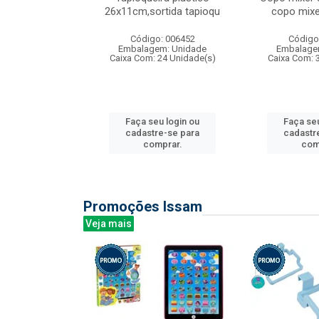
irios
26x11cm,sortida tapioqu
copo mixe
: 135177
Código: 006452
Código
m: Unidade
Embalagem: Unidade
Embalage
12 Unidade(s)
Caixa Com: 24 Unidade(s)
Caixa Com: 
u login ou
Faça seu login ou
Faça seu
e-se para
cadastre-se para
cadastr
prar.
comprar.
com
Promoções Issam
Veja mais