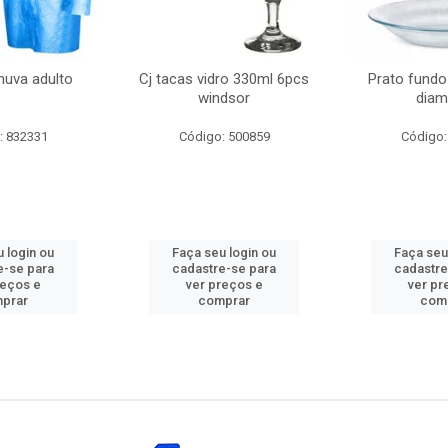
huva adulto
Cj tacas vidro 330ml 6pcs
Prato fundo
windsor
diam
: 832331
Código: 500859
Código:
 login ou
Faça seu login ou
Faça seu
e-se para
cadastre-se para
cadastre
reços e
ver preços e
ver pr
prar
comprar
com