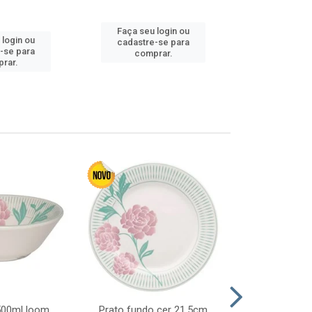
Faça seu login ou
 login ou
Faça seu 
cadastre-se para
-se para
cadastre
comprar.
rar.
comp
 500ml loom
Prato fundo cer 21,5cm
Prato raso c