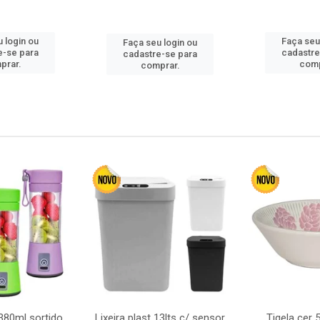
 login ou
Faça seu
Faça seu login ou
e-se para
cadastre
cadastre-se para
prar.
comp
comprar.
380ml sortido
Lixeira plast 13lts c/ sensor
Tigela cer