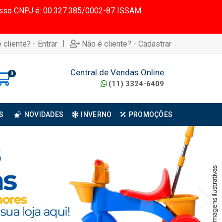
 Nosso CNPJ é: 00.327.385/0002-87 ISSAM
|
 cliente? - Entrar
Não é cliente? - Cadastrar
Central de Vendas Online
0
(11) 3324-6409
S
NOVIDADES
INVERNO
PROMOÇÕES