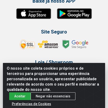
Baixe já nosso APP
Site Seguro
Loja / Showroom
O nosso site coleta cookies próprios e de
Tel.: (11) 3314 6400
terceiros para proporcionar uma experiência
Av Vautier, 468 - Pari - São Paulo/SP
personalizada ao usuário, apresentar publicidade
relevante de acordo com o seu perfil e melhorar a
qualidade do nosso site.
Aceitar
Negar não essenciais
Issam Importação e Exportação LTDA - Av. Vautier, 468 - Pari, São
Paulo/ SP - CEP 03032-000 - CNPJ 00.327.385/0003-68
Preferências de Cookies