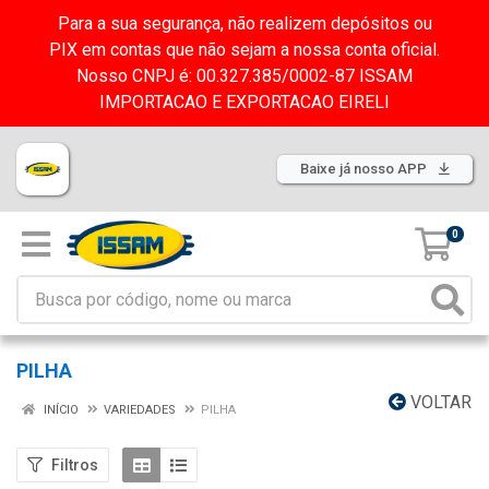
Para a sua segurança, não realizem depósitos ou
PIX em contas que não sejam a nossa conta oficial.
Nosso CNPJ é: 00.327.385/0002-87 ISSAM
IMPORTACAO E EXPORTACAO EIRELI
Baixe já nosso APP
0
PILHA
VOLTAR
INÍCIO
VARIEDADES
PILHA
Filtros