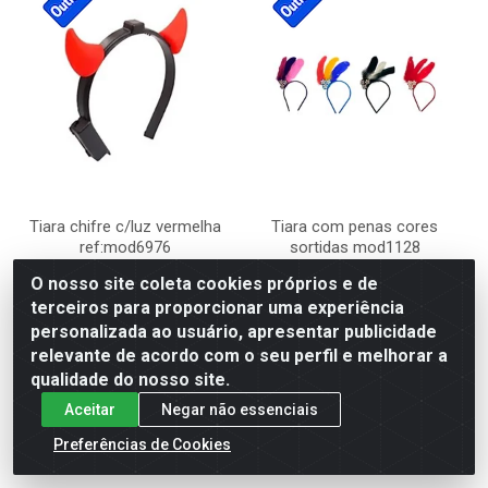
Tiara chifre c/luz vermelha
Tiara com penas cores
ref:mod6976
sortidas mod1128
O nosso site coleta cookies próprios e de
Código: 191584
Código: 671151
Embalagem: Unidade
Embalagem: Unidade
terceiros para proporcionar uma experiência
Caixa Com: 150 Unidade(s)
Caixa Com: 240 Unidade(s)
personalizada ao usuário, apresentar publicidade
relevante de acordo com o seu perfil e melhorar a
qualidade do nosso site.
Faça seu login ou
Faça seu login ou
cadastre-se para
cadastre-se para
Aceitar
Negar não essenciais
comprar.
comprar.
Preferências de Cookies