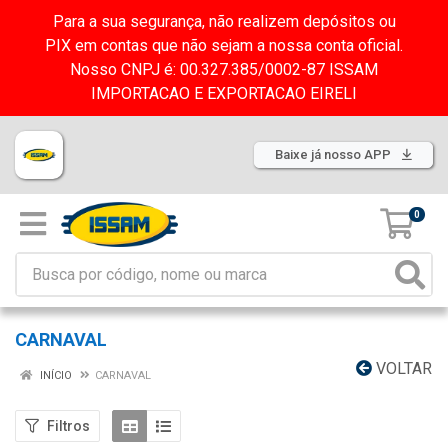
Para a sua segurança, não realizem depósitos ou
PIX em contas que não sejam a nossa conta oficial.
Nosso CNPJ é: 00.327.385/0002-87 ISSAM
IMPORTACAO E EXPORTACAO EIRELI
Baixe já nosso APP
0
CARNAVAL
VOLTAR
INÍCIO
CARNAVAL
Filtros