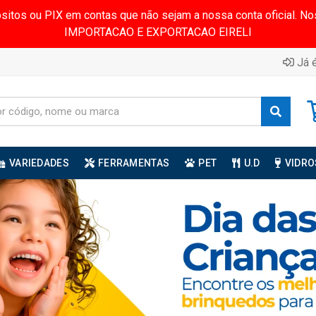
ósitos ou PIX em contas que não sejam a nossa conta oficial.
IMPORTACAO E EXPORTACAO EIRELI
Já é
VARIEDADES
FERRAMENTAS
PET
U.D
VIDRO