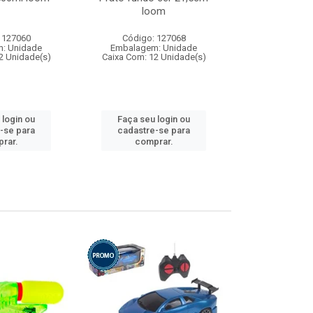
loom
 127060
Código: 127068
Código:
: Unidade
Embalagem: Unidade
Embalagem
2 Unidade(s)
Caixa Com: 12 Unidade(s)
Caixa Com: 1
 login ou
Faça seu login ou
Faça seu 
-se para
cadastre-se para
cadastre
rar.
comprar.
comp