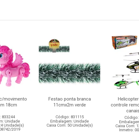
 c/movimento
Festao ponta branca
Helicopter
som 18cm
11cmx2m verde
controle remo
canais 
: 833244
Código: 831115
Código:
m: Unidade
Embalagem: Unidade
Embalagem
24 Unidade(s)
Caixa Com: 50 Unidade(s)
Caixa Com: 1
008742/2019
Inmetro: 0