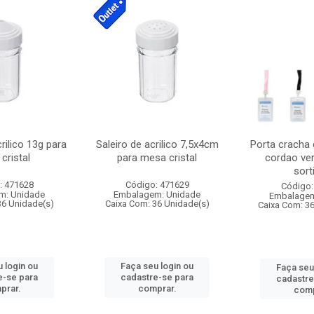
crilico 13g para
Saleiro de acrilico 7,5x4cm
Porta cracha
cristal
para mesa cristal
cordao ver
sort
: 471628
Código: 471629
Código:
m: Unidade
Embalagem: Unidade
Embalagem
36 Unidade(s)
Caixa Com: 36 Unidade(s)
Caixa Com: 3
 login ou
Faça seu login ou
Faça seu
e-se para
cadastre-se para
cadastre
prar.
comprar.
comp