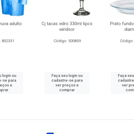
huva adulto
Cj tacas vidro 330ml 6pcs
Prato fundo
windsor
diam
: 832331
Código: 500859
Código:
 login ou
Faça seu login ou
Faça seu
e-se para
cadastre-se para
cadastre
reços e
ver preços e
ver pr
prar
comprar
com