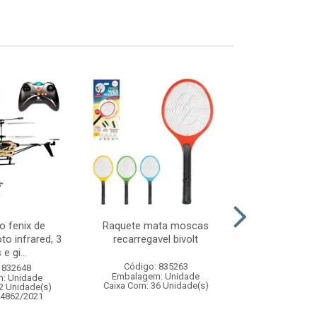
o fenix de
Raquete mata moscas
Jogo de equil
to infrared, 3
recarregavel bivolt
perdeu 45 blo
e gi...
Código: 835263
Código:
 832648
Embalagem: Unidade
Embalagem
: Unidade
Caixa Com: 36 Unidade(s)
Caixa Com: 4
2 Unidade(s)
Inmetro: ABCP-B
04862/2021