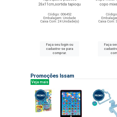
irios
26x11cm,sortida tapioqu
copo mixe
: 135177
Código: 006452
Código
m: Unidade
Embalagem: Unidade
Embalage
12 Unidade(s)
Caixa Com: 24 Unidade(s)
Caixa Com: 
u login ou
Faça seu login ou
Faça seu
e-se para
cadastre-se para
cadastr
prar.
comprar.
com
Promoções Issam
Veja mais