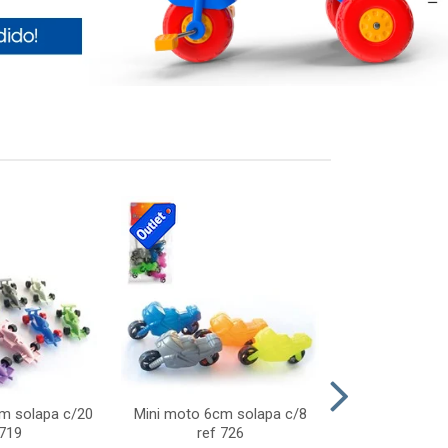
cm solapa c/20
Mini moto 6cm solapa c/8
Giro helice so
 719
ref 726
75