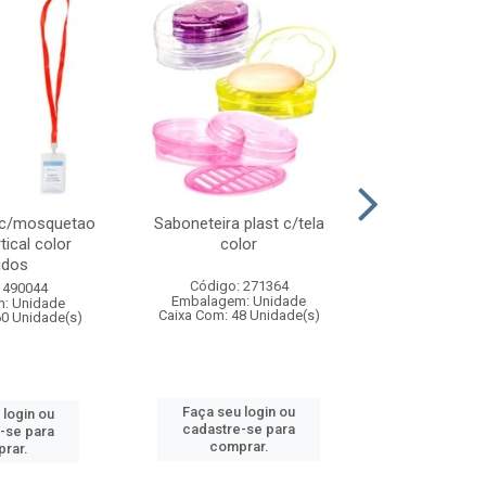
 c/mosquetao
Saboneteira plast c/tela
Prato plas
tical color
color
colo
idos
Código: 271364
Código:
 490044
Embalagem: Unidade
Embalagem
: Unidade
Caixa Com: 48 Unidade(s)
Caixa Com: 4
60 Unidade(s)
Faça seu login ou
Faça seu 
 login ou
cadastre-se para
cadastre
-se para
comprar.
comp
rar.