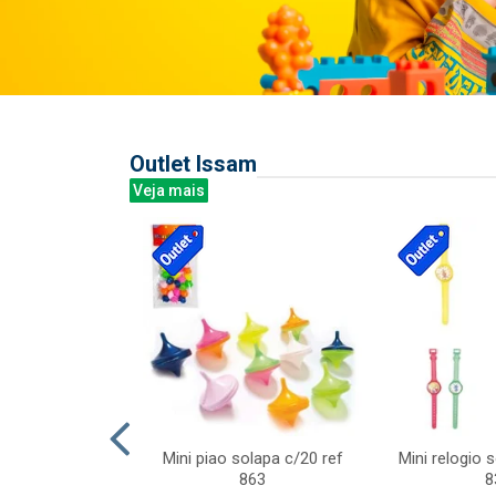
Outlet Issam
Veja mais
last c/div
Mini piao solapa c/20 ref
Mini relogio 
m ursinhos sor
863
8