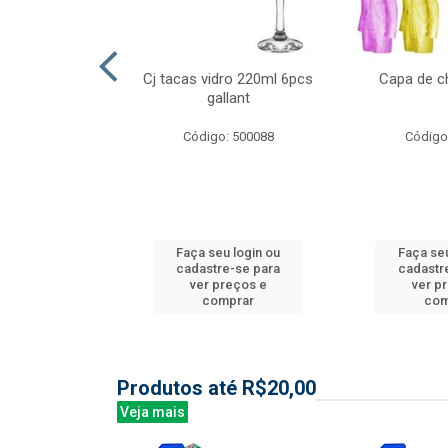
l nylon 20mts
Cj tacas vidro 220ml 6pcs
Capa de c
3mm
gallant
: 844035
Código: 500088
Código
u login ou
Faça seu login ou
Faça seu
e-se para
cadastre-se para
cadastr
reços e
ver preços e
ver p
mprar
comprar
com
Produtos até R$20,00
Veja mais