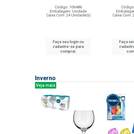
: 275814
Código: 106486
Código
m: Unidade
Embalagem: Unidade
Embalage
240 Unidade(s)
Caixa Com: 24 Unidade(s)
Caixa Com: 
u login ou
Faça seu login ou
Faça seu
e-se para
cadastre-se para
cadastr
prar.
comprar.
com
Inverno
Veja mais