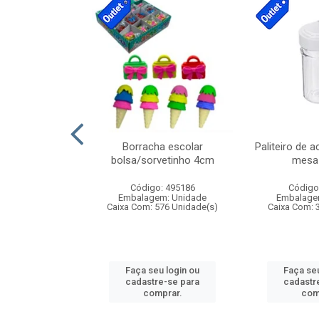
cores sortidas
Borracha escolar
Paliteiro de a
ref 130s
bolsa/sorvetinho 4cm
mesa 
: 826147
Código: 495186
Código
m: Unidade
Embalagem: Unidade
Embalage
160 Unidade(s)
Caixa Com: 576 Unidade(s)
Caixa Com: 
u login ou
Faça seu login ou
Faça seu
e-se para
cadastre-se para
cadastr
prar.
comprar.
com