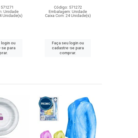
 571271
Código: 571272
Código:
: Unidade
Embalagem: Unidade
Embalagem
4 Unidade(s)
Caixa Com: 24 Unidade(s)
Caixa Com: 4
 login ou
Faça seu login ou
Faça seu 
-se para
cadastre-se para
cadastre
rar.
comprar.
comp