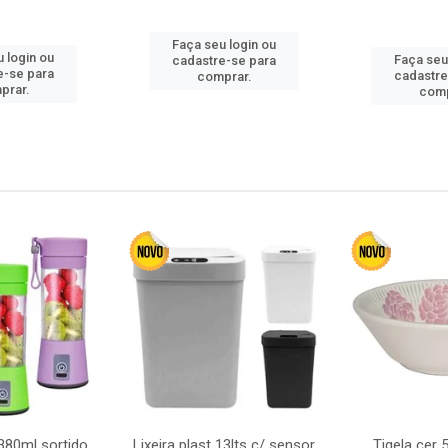
Faça seu login ou
 login ou
Faça seu
cadastre-se para
e-se para
cadastre
comprar.
prar.
comp
380ml sortido
Lixeira plast 13lts c/ sensor
Tigela cer