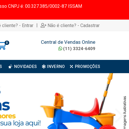
 Nosso CNPJ é: 00.327.385/0002-87 ISSAM
|
 cliente? - Entrar
Não é cliente? - Cadastrar
Central de Vendas Online
0
(11) 3324-6409
S
NOVIDADES
INVERNO
PROMOÇÕES