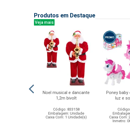
Produtos em Destaque
Veja mais
ink bali 340ml
Noel musical e dancante
Poney baby
6pcs
1,2m bivolt
luz e 
: 838879
Código: 833158
Código
m: Unidade
Embalagem: Unidade
Embalage
 8 Unidade(s)
Caixa Com: 1 Unidade(s)
Caixa Com: 
Inmetro: 