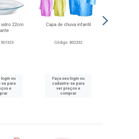
 vidro 22cm
Capa de chuva infantil
Jg prato fun
ante
diam
 501323
Código: 832332
Código:
 login ou
Faça seu login ou
Faça seu 
-se para
cadastre-se para
cadastre
eços e
ver preços e
ver pr
prar
comprar
comp