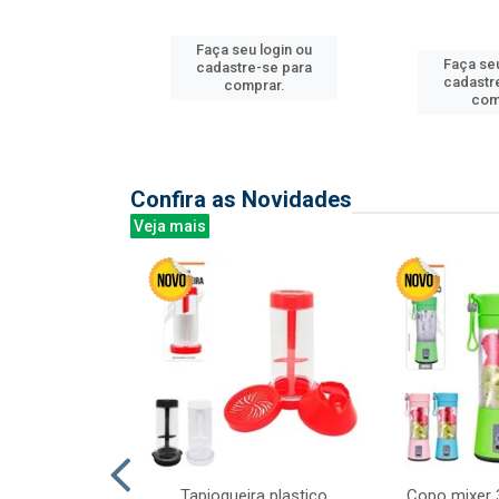
u login ou
Faça seu login ou
Faça seu
e-se para
cadastre-se para
cadastr
prar.
comprar.
com
Confira as Novidades
Veja mais
mesa cer 18cm
Tapioqueira plastico
Copo mixer 