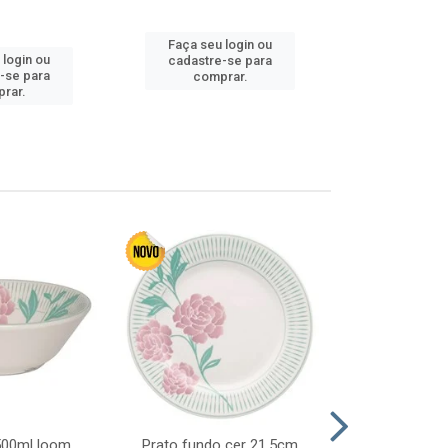
Faça seu login ou
Faça seu 
 login ou
cadastre-se para
cadastre
-se para
comprar.
comp
rar.
 500ml loom
Prato fundo cer 21,5cm
Prato raso c