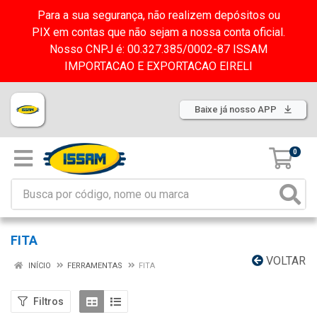
Para a sua segurança, não realizem depósitos ou
PIX em contas que não sejam a nossa conta oficial.
Nosso CNPJ é: 00.327.385/0002-87 ISSAM
IMPORTACAO E EXPORTACAO EIRELI
Baixe já nosso APP
0
FITA
VOLTAR
INÍCIO
FERRAMENTAS
FITA
Filtros