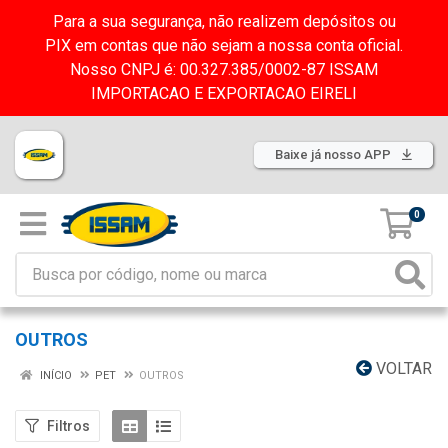
Para a sua segurança, não realizem depósitos ou
PIX em contas que não sejam a nossa conta oficial.
Nosso CNPJ é: 00.327.385/0002-87 ISSAM
IMPORTACAO E EXPORTACAO EIRELI
Baixe já nosso APP
0
OUTROS
VOLTAR
INÍCIO
PET
OUTROS
Filtros