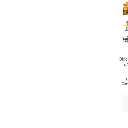
Bloc
c/
E
Cai