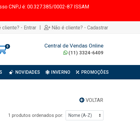
 Nosso CNPJ é: 00.327.385/0002-87 ISSAM
|
 cliente? - Entrar
Não é cliente? - Cadastrar
Central de Vendas Online
0
(11) 3324-6409
S
NOVIDADES
INVERNO
PROMOÇÕES
VOLTAR
1 produtos ordenados por: