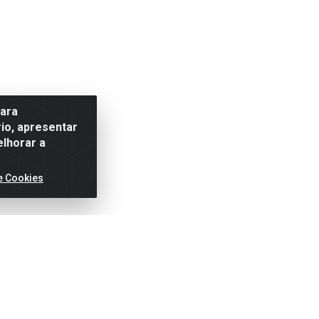
para
io, apresentar
elhorar a
e Cookies