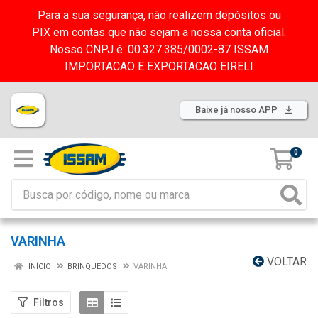
Para a sua segurança, não realizem depósitos ou
PIX em contas que não sejam a nossa conta oficial.
Nosso CNPJ é: 00.327.385/0002-87 ISSAM
IMPORTACAO E EXPORTACAO EIRELI
Baixe já nosso APP
0
VARINHA
VOLTAR
INÍCIO
BRINQUEDOS
VARINHA
Filtros