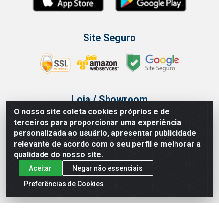
Site Seguro
Loja / Showroom
O nosso site coleta cookies próprios e de
Tel.: (11) 3314 6400
terceiros para proporcionar uma experiência
Av Vautier, 468 - Pari - São Paulo/SP
personalizada ao usuário, apresentar publicidade
relevante de acordo com o seu perfil e melhorar a
qualidade do nosso site.
Aceitar
Negar não essenciais
Issam Importação e Exportação LTDA - Av. Vautier, 468 - Pari, São
Paulo/ SP - CEP 03032-000 - CNPJ 00.327.385/0003-68
Preferências de Cookies