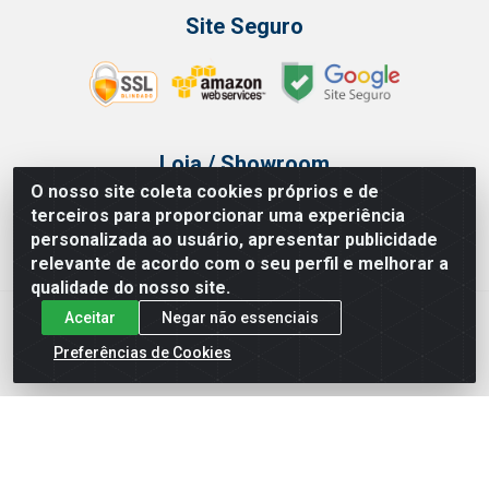
Site Seguro
Loja / Showroom
O nosso site coleta cookies próprios e de
Tel.: (11) 3314 6400
terceiros para proporcionar uma experiência
Av Vautier, 468 - Pari - São Paulo/SP
personalizada ao usuário, apresentar publicidade
relevante de acordo com o seu perfil e melhorar a
qualidade do nosso site.
Aceitar
Negar não essenciais
Issam Importação e Exportação LTDA - Av. Vautier, 468 - Pari, São
Paulo/ SP - CEP 03032-000 - CNPJ 00.327.385/0003-68
Preferências de Cookies