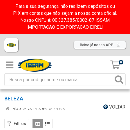
Para a sua segurança, não realizem depósitos ou
PIX em contas que não sejam a nossa conta oficial.
Nosso CNPJ é: 00.327.385/0002-87 ISSAM
IMPORTACAO E EXPORTACAO EIRELI
Baixe já nosso APP
0
BELEZA
VOLTAR
INÍCIO
VARIEDADES
BELEZA
Filtros