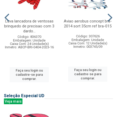
Luva lancadora de ventosas
Aviao aerobus concept bra-
brinquedo de precisao com 3
2014 sort 35cm ref bra-015
dardo...
Código: 307626
Código: 836370
Embalagem: Unidade
Embalagem: Unidade
Caixa Com: 12 Unidade(s)
Caixa Com: 24 Unidade(s)
Inmetro: 003745/09
Inmetro: ABCP-BRI-0404-2023-16
Faça seu login ou
Faça seu login ou
cadastre-se para
cadastre-se para
comprar.
comprar.
Seleção Especial UD
Veja mais