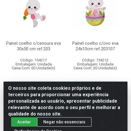
Painel coelho c/cenoura eva
Painel coelho c/ovo eva
30x50 cm ref:203
24x10cm ref:203107
Código: 154217
Código: 154212
Embalagem: Unidade
Embalagem: Unidade
Caixa Com: 60 Unidade(s)
Caixa Com: 30 Unidade(s)
Faça seu login ou
Faça seu login ou
O nosso site coleta cookies próprios e de
cadastre-se para
cadastre-se para
comprar.
comprar.
terceiros para proporcionar uma experiência
personalizada ao usuário, apresentar publicidade
relevante de acordo com o seu perfil e melhorar a
qualidade do nosso site.
Aceitar
Negar não essenciais