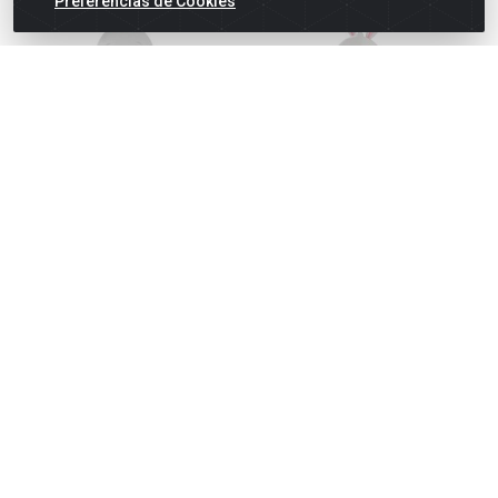
Preferências de Cookies
Painel coelho c/ovo eva
Painel coelho feliz eva
30x50 cm ref:203113
24x10cm ref:203106
Código: 154218
Código: 154211
Embalagem: Unidade
Embalagem: Unidade
Caixa Com: 60 Unidade(s)
Caixa Com: 30 Unidade(s)
Faça seu login ou
Faça seu login ou
cadastre-se para
cadastre-se para
comprar.
comprar.