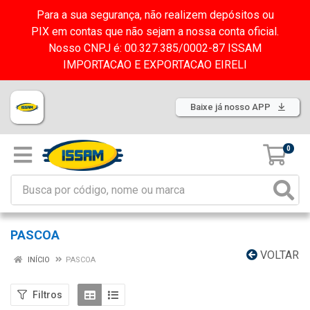
Para a sua segurança, não realizem depósitos ou
PIX em contas que não sejam a nossa conta oficial.
Nosso CNPJ é: 00.327.385/0002-87 ISSAM
IMPORTACAO E EXPORTACAO EIRELI
Baixe já nosso APP
0
PASCOA
VOLTAR
INÍCIO
PASCOA
Filtros