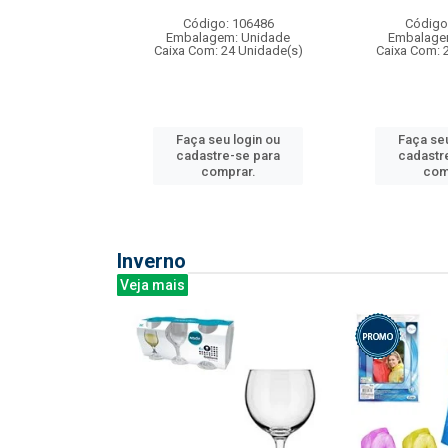
: 275814
Código: 106486
Código
m: Unidade
Embalagem: Unidade
Embalage
240 Unidade(s)
Caixa Com: 24 Unidade(s)
Caixa Com: 
u login ou
Faça seu login ou
Faça seu
e-se para
cadastre-se para
cadastr
prar.
comprar.
com
Inverno
Veja mais