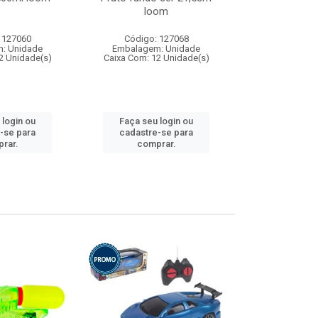
loom
 127060
Código: 127068
Código:
: Unidade
Embalagem: Unidade
Embalagem
2 Unidade(s)
Caixa Com: 12 Unidade(s)
Caixa Com: 1
 login ou
Faça seu login ou
Faça seu 
-se para
cadastre-se para
cadastre
rar.
comprar.
comp