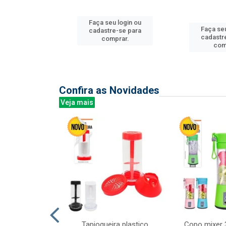
u login ou
Faça seu login ou
Faça seu
e-se para
cadastre-se para
cadastr
prar.
comprar.
com
Confira as Novidades
Veja mais
mesa cer 18cm
Tapioqueira plastico
Copo mixer 