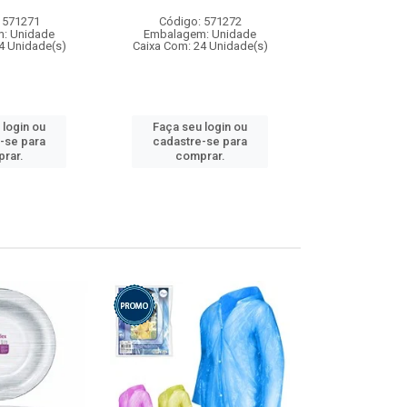
 571271
Código: 571272
Código:
: Unidade
Embalagem: Unidade
Embalagem
4 Unidade(s)
Caixa Com: 24 Unidade(s)
Caixa Com: 4
 login ou
Faça seu login ou
Faça seu 
-se para
cadastre-se para
cadastre
rar.
comprar.
comp