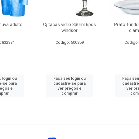
huva adulto
Cj tacas vidro 330ml 6pcs
Prato fundo
windsor
diam
: 832331
Código: 500859
Código:
 login ou
Faça seu login ou
Faça seu
e-se para
cadastre-se para
cadastre
reços e
ver preços e
ver pr
prar
comprar
com