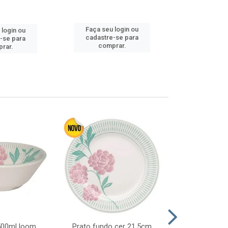
Faça seu 
Faça seu login ou
 login ou
cadastre
cadastre-se para
-se para
comp
comprar.
rar.
 500ml loom
Prato fundo cer 21,5cm
Prato raso c