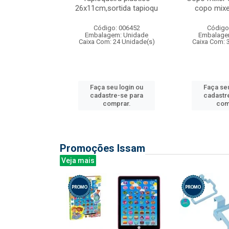
irios
26x11cm,sortida tapioqu
copo mixe
: 135177
Código: 006452
Código
m: Unidade
Embalagem: Unidade
Embalage
12 Unidade(s)
Caixa Com: 24 Unidade(s)
Caixa Com: 
u login ou
Faça seu login ou
Faça seu
e-se para
cadastre-se para
cadastr
prar.
comprar.
com
Promoções Issam
Veja mais