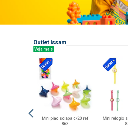
Outlet Issam
Veja mais
last c/div
Mini piao solapa c/20 ref
Mini relogio 
m ursinhos sor
863
8