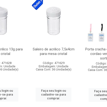
crilico 13g para
Saleiro de acrilico 7,5x4cm
Porta cracha
cristal
para mesa cristal
cordao ver
sort
: 471628
Código: 471629
Código:
m: Unidade
Embalagem: Unidade
Embalagem
36 Unidade(s)
Caixa Com: 36 Unidade(s)
Caixa Com: 3
 login ou
Faça seu login ou
Faça seu
e-se para
cadastre-se para
cadastre
prar.
comprar.
comp