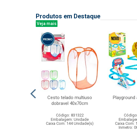
Produtos em Destaque
Veja mais
 450ml ref:833
Cesto telado multiuso
Playground 
dobravel 40x70cm
: 402829
Código: 831322
Código
m: Unidade
Embalagem: Unidade
Embalage
24 Unidade(s)
Caixa Com: 144 Unidade(s)
Caixa Com: 
Inmetro: 