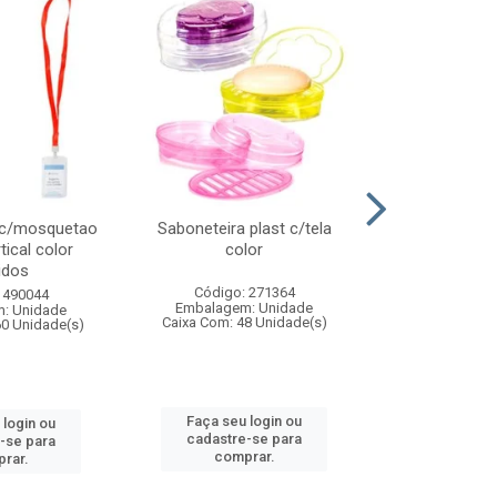
 c/mosquetao
Saboneteira plast c/tela
Prato plas
tical color
color
colo
idos
Código: 271364
Código:
 490044
Embalagem: Unidade
Embalagem
: Unidade
Caixa Com: 48 Unidade(s)
Caixa Com: 4
60 Unidade(s)
Faça seu login ou
Faça seu 
 login ou
cadastre-se para
cadastre
-se para
comprar.
comp
rar.