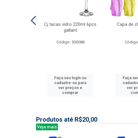
l nylon 20mts
Cj tacas vidro 220ml 6pcs
Capa de c
3mm
gallant
: 844035
Código: 500088
Código
u login ou
Faça seu login ou
Faça seu
e-se para
cadastre-se para
cadastr
reços e
ver preços e
ver p
mprar
comprar
com
Produtos até R$20,00
Veja mais