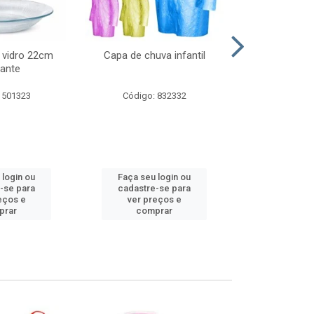
 vidro 22cm
Capa de chuva infantil
Jg prato fun
ante
diam
 501323
Código: 832332
Código:
 login ou
Faça seu login ou
Faça seu 
-se para
cadastre-se para
cadastre
eços e
ver preços e
ver pr
prar
comprar
comp