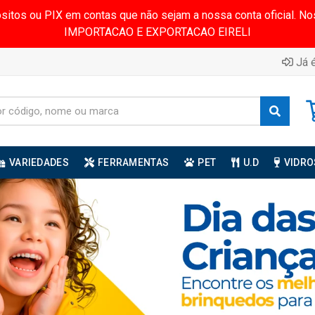
ósitos ou PIX em contas que não sejam a nossa conta oficial.
IMPORTACAO E EXPORTACAO EIRELI
Já é
VARIEDADES
FERRAMENTAS
PET
U.D
VIDRO