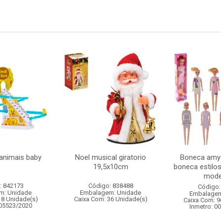
animais baby
Noel musical giratorio
Boneca amy
19,5x10cm
boneca estilo
mode
: 842173
Código: 838488
Código:
m: Unidade
Embalagem: Unidade
Embalagem
18 Unidade(s)
Caixa Com: 36 Unidade(s)
Caixa Com: 9
005523/2020
Inmetro: 0