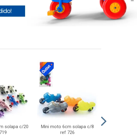
cm solapa c/20
Mini moto 6cm solapa c/8
Giro helice so
 719
ref 726
75