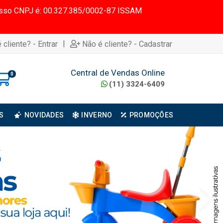
 Nosso CNPJ é: 00.327.385/0002-87 ISSAM
|
 cliente? - Entrar
Não é cliente? - Cadastrar
Central de Vendas Online
0
(11) 3324-6409
S
NOVIDADES
INVERNO
PROMOÇÕES