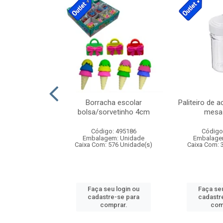
cores sortidas
Borracha escolar
Paliteiro de a
ref 130s
bolsa/sorvetinho 4cm
mesa 
: 826147
Código: 495186
Código
m: Unidade
Embalagem: Unidade
Embalage
160 Unidade(s)
Caixa Com: 576 Unidade(s)
Caixa Com: 
u login ou
Faça seu login ou
Faça seu
e-se para
cadastre-se para
cadastr
prar.
comprar.
com