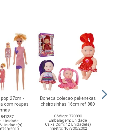
 pop 27cm -
Boneca colecao pekenekas
Festao corte
sa com roupas
cheirosinhas 16cm ref 880
14cmx2m
rnas
Código: 770880
Código:
 841287
Embalagem: Unidade
Embalagem
: Unidade
Caixa Com: 12 Unidade(s)
Caixa Com: 5
6 Unidade(s)
Inmetro: 167300/2002
08728/2019