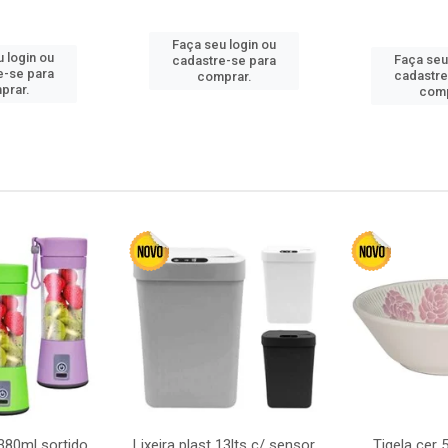
Faça seu login ou
 login ou
Faça seu
cadastre-se para
e-se para
cadastre
comprar.
prar.
comp
380ml sortido
Lixeira plast 13lts c/ sensor
Tigela cer