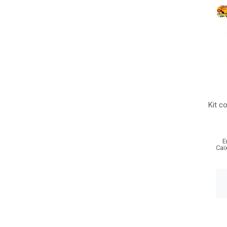
Kit c
E
Cai