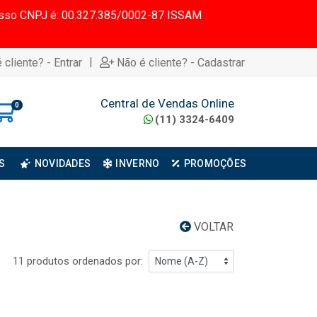
 Nosso CNPJ é: 00.327.385/0002-87 ISSAM
|
 cliente? - Entrar
Não é cliente? - Cadastrar
Central de Vendas Online
0
(11) 3324-6409
S
NOVIDADES
INVERNO
PROMOÇÕES
VOLTAR
11 produtos ordenados por: