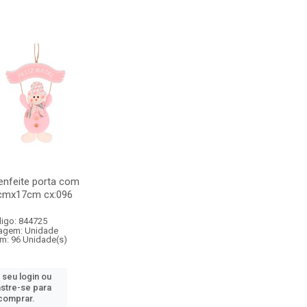
enfeite porta com
4cmx17cm cx:096
igo: 844725
agem: Unidade
m: 96 Unidade(s)
 seu login ou
stre-se para
comprar.