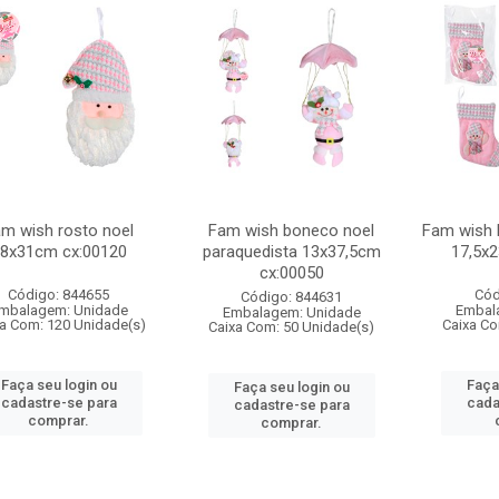
m wish rosto noel
Fam wish boneco noel
Fam wish 
8x31cm cx:00120
paraquedista 13x37,5cm
17,5x
cx:00050
Código: 844655
Cód
Código: 844631
mbalagem: Unidade
Embal
Embalagem: Unidade
a Com: 120 Unidade(s)
Caixa Co
Caixa Com: 50 Unidade(s)
Faça seu login ou
Faça
Faça seu login ou
cadastre-se para
cada
cadastre-se para
comprar.
comprar.