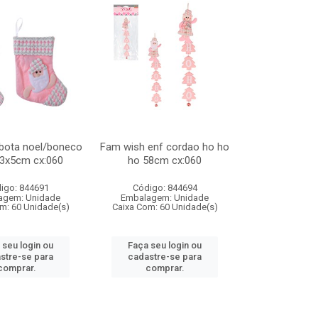
bota noel/boneco
Fam wish enf cordao ho ho
23x5cm cx:060
ho 58cm cx:060
igo: 844691
Código: 844694
agem: Unidade
Embalagem: Unidade
m: 60 Unidade(s)
Caixa Com: 60 Unidade(s)
 seu login ou
Faça seu login ou
stre-se para
cadastre-se para
comprar.
comprar.