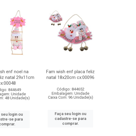
sh enf noel na
Fam wish enf placa feliz
liz natal 29x11cm
natal 18x20cm cx:00096
cx:00048
Código: 844652
igo: 844649
Embalagem: Unidade
agem: Unidade
Caixa Com: 96 Unidade(s)
m: 48 Unidade(s)
Faça seu login ou
 seu login ou
cadastre-se para
stre-se para
comprar.
comprar.