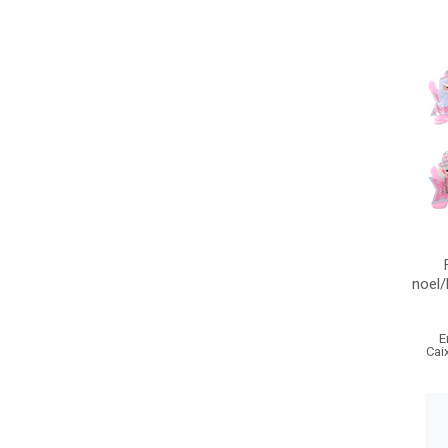
noel
E
Cai