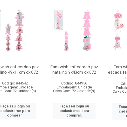
wish enf cordao paz
Fam wish enf cordao paz
Fam wi
lino 49x11cm cx:072
natalino 9x43cm cx:072
escada fe
Código: 844642
Código: 844956
Cód
mbalagem: Unidade
Embalagem: Unidade
Embal
xa Com: 72 Unidade(s)
Caixa Com: 72 Unidade(s)
Caixa Co
Faça seu login ou
Faça seu login ou
Faça
cadastre-se para
cadastre-se para
cada
comprar.
comprar.