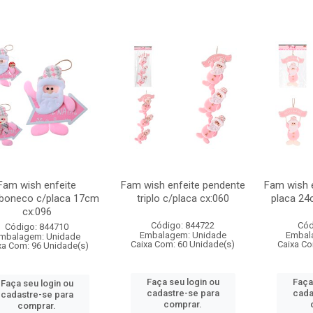
Fam wish enfeite
Fam wish enfeite pendente
Fam wish 
/boneco c/placa 17cm
triplo c/placa cx:060
placa 2
cx:096
Código: 844722
Cód
Código: 844710
Embalagem: Unidade
Embal
mbalagem: Unidade
Caixa Com: 60 Unidade(s)
Caixa Co
xa Com: 96 Unidade(s)
Faça seu login ou
Faça
Faça seu login ou
cadastre-se para
cada
cadastre-se para
comprar.
comprar.