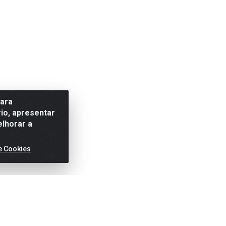
para
io, apresentar
elhorar a
e Cookies