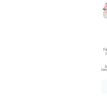
Fa
1
E
Caix