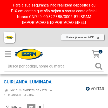
Para a sua segurança, não realizem depósitos ou
PIX em contas que não sejam a nossa conta oficial.
Nosso CNPJ é: 00.327.385/0002-87 ISSAM
IMPORTACAO E EXPORTACAO EIRELI
Baixe já nosso APP
0
GUIRLANDA ILUMINADA
VOLTAR
INÍCIO
ENFEITES DE NATAL
GUIRLANDA ILUMINADA
Filtros