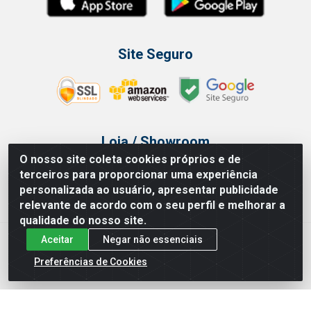
Site Seguro
Loja / Showroom
O nosso site coleta cookies próprios e de
Tel.: (11) 3314 6400
terceiros para proporcionar uma experiência
Av Vautier, 468 - Pari - São Paulo/SP
personalizada ao usuário, apresentar publicidade
relevante de acordo com o seu perfil e melhorar a
qualidade do nosso site.
Aceitar
Negar não essenciais
Issam Importação e Exportação LTDA - Av. Vautier, 468 - Pari, São
Paulo/ SP - CEP 03032-000 - CNPJ 00.327.385/0003-68
Preferências de Cookies