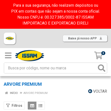
Para a sua segurança, não realizem depósitos ou
PIX em contas que não sejam a nossa conta oficial.
Nosso CNPJ é: 00.327.385/0002-87 ISSAM
IMPORTACAO E EXPORTACAO EIRELI
Baixe já nosso APP
0
ARVORE PREMIUM
VOLTAR
INÍCIO
ARVORE PREMIUM
Filtros