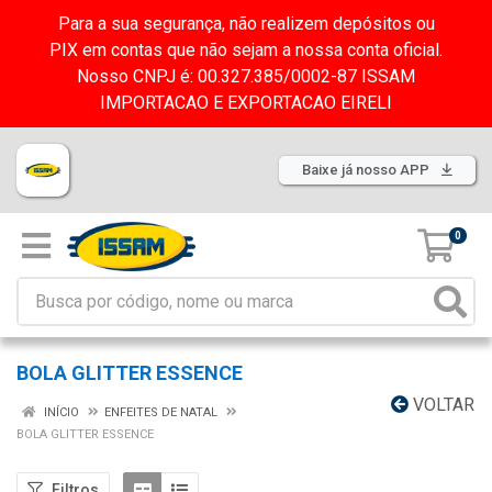
Para a sua segurança, não realizem depósitos ou
PIX em contas que não sejam a nossa conta oficial.
Nosso CNPJ é: 00.327.385/0002-87 ISSAM
IMPORTACAO E EXPORTACAO EIRELI
Baixe já nosso APP
0
BOLA GLITTER ESSENCE
VOLTAR
INÍCIO
ENFEITES DE NATAL
BOLA GLITTER ESSENCE
Filtros