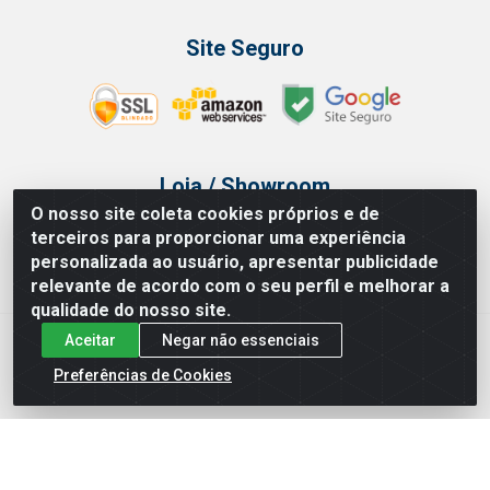
Site Seguro
Loja / Showroom
O nosso site coleta cookies próprios e de
Tel.: (11) 3314 6400
terceiros para proporcionar uma experiência
Av Vautier, 468 - Pari - São Paulo/SP
personalizada ao usuário, apresentar publicidade
relevante de acordo com o seu perfil e melhorar a
qualidade do nosso site.
Aceitar
Negar não essenciais
Issam Importação e Exportação LTDA - Av. Vautier, 468 - Pari, São
Paulo/ SP - CEP 03032-000 - CNPJ 00.327.385/0003-68
Preferências de Cookies