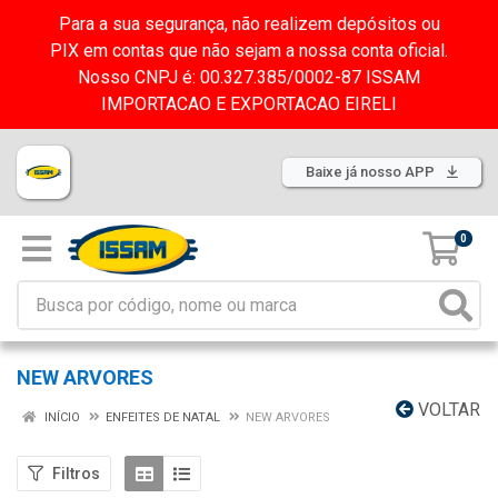
Para a sua segurança, não realizem depósitos ou
PIX em contas que não sejam a nossa conta oficial.
Nosso CNPJ é: 00.327.385/0002-87 ISSAM
IMPORTACAO E EXPORTACAO EIRELI
Baixe já nosso APP
0
NEW ARVORES
VOLTAR
INÍCIO
ENFEITES DE NATAL
NEW ARVORES
Filtros