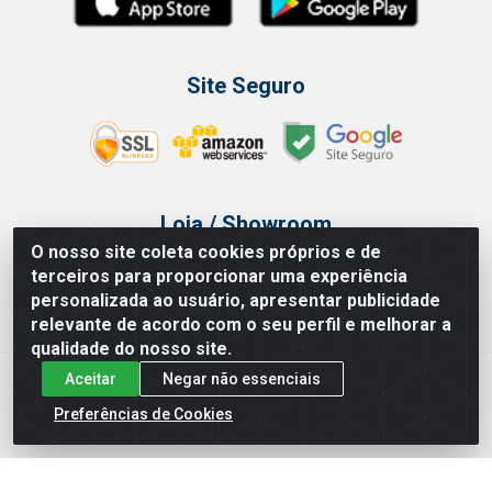
Site Seguro
Loja / Showroom
O nosso site coleta cookies próprios e de
Tel.: (11) 3314 6400
terceiros para proporcionar uma experiência
Av Vautier, 468 - Pari - São Paulo/SP
personalizada ao usuário, apresentar publicidade
relevante de acordo com o seu perfil e melhorar a
qualidade do nosso site.
Aceitar
Negar não essenciais
Issam Importação e Exportação LTDA - Av. Vautier, 468 - Pari, São
Paulo/ SP - CEP 03032-000 - CNPJ 00.327.385/0003-68
Preferências de Cookies