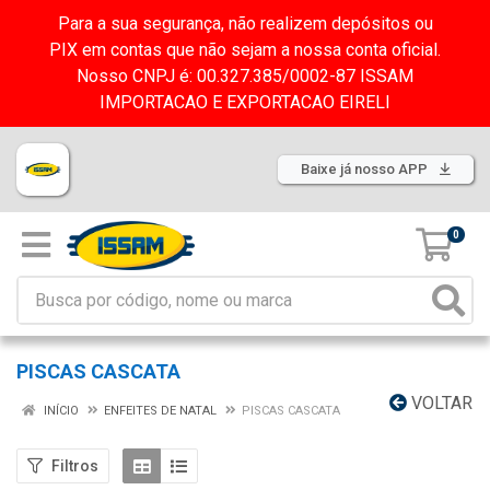
Para a sua segurança, não realizem depósitos ou
PIX em contas que não sejam a nossa conta oficial.
Nosso CNPJ é: 00.327.385/0002-87 ISSAM
IMPORTACAO E EXPORTACAO EIRELI
Baixe já nosso APP
0
PISCAS CASCATA
VOLTAR
INÍCIO
ENFEITES DE NATAL
PISCAS CASCATA
Filtros