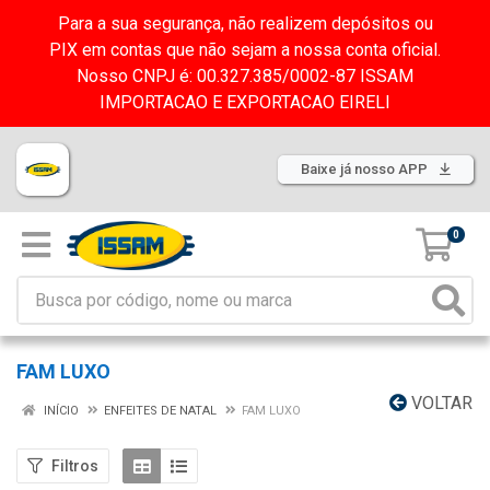
Para a sua segurança, não realizem depósitos ou
PIX em contas que não sejam a nossa conta oficial.
Nosso CNPJ é: 00.327.385/0002-87 ISSAM
IMPORTACAO E EXPORTACAO EIRELI
Baixe já nosso APP
0
FAM LUXO
VOLTAR
INÍCIO
ENFEITES DE NATAL
FAM LUXO
Filtros