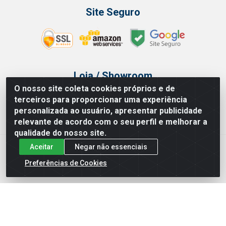
Site Seguro
Loja / Showroom
O nosso site coleta cookies próprios e de
Tel.: (11) 3314 6400
terceiros para proporcionar uma experiência
Av Vautier, 468 - Pari - São Paulo/SP
personalizada ao usuário, apresentar publicidade
relevante de acordo com o seu perfil e melhorar a
qualidade do nosso site.
Aceitar
Negar não essenciais
Issam Importação e Exportação LTDA - Av. Vautier, 468 - Pari, São
Paulo/ SP - CEP 03032-000 - CNPJ 00.327.385/0003-68
Preferências de Cookies