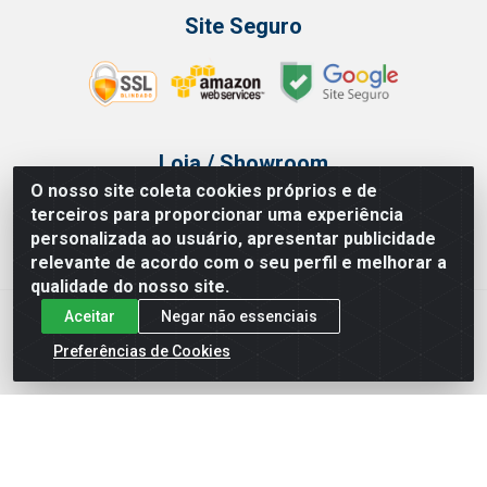
Site Seguro
Loja / Showroom
O nosso site coleta cookies próprios e de
Tel.: (11) 3314 6400
terceiros para proporcionar uma experiência
Av Vautier, 468 - Pari - São Paulo/SP
personalizada ao usuário, apresentar publicidade
relevante de acordo com o seu perfil e melhorar a
qualidade do nosso site.
Aceitar
Negar não essenciais
Issam Importação e Exportação LTDA - Av. Vautier, 468 - Pari, São
Paulo/ SP - CEP 03032-000 - CNPJ 00.327.385/0003-68
Preferências de Cookies