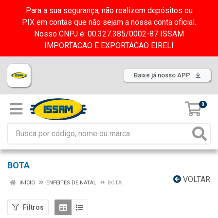
Para a sua segurança, não realizem depósitos ou
PIX em contas que não sejam a nossa conta oficial.
Nosso CNPJ é: 00.327.385/0002-87 ISSAM
IMPORTACAO E EXPORTACAO EIRELI
Baixe já nosso APP
0
BOTA
VOLTAR
INÍCIO
ENFEITES DE NATAL
BOTA
Filtros