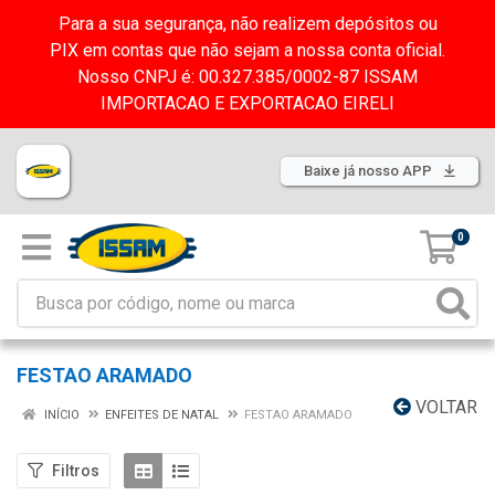
Para a sua segurança, não realizem depósitos ou
PIX em contas que não sejam a nossa conta oficial.
Nosso CNPJ é: 00.327.385/0002-87 ISSAM
IMPORTACAO E EXPORTACAO EIRELI
Baixe já nosso APP
0
FESTAO ARAMADO
VOLTAR
INÍCIO
ENFEITES DE NATAL
FESTAO ARAMADO
Filtros