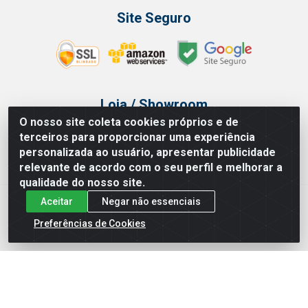
Site Seguro
Loja / Showroom
O nosso site coleta cookies próprios e de
Tel.: (11) 3314 6400
terceiros para proporcionar uma experiência
Av Vautier, 468 - Pari - São Paulo/SP
personalizada ao usuário, apresentar publicidade
relevante de acordo com o seu perfil e melhorar a
qualidade do nosso site.
Aceitar
Negar não essenciais
Issam Importação e Exportação LTDA - Av. Vautier, 468 - Pari, São
Paulo/ SP - CEP 03032-000 - CNPJ 00.327.385/0003-68
Preferências de Cookies