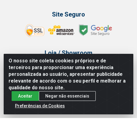
Site Seguro
Loja / Showroom
O nosso site coleta cookies próprios e de
Tel.: (11) 3314 6400
terceiros para proporcionar uma experiência
Av Vautier, 468 - Pari - São Paulo/SP
personalizada ao usuário, apresentar publicidade
relevante de acordo com o seu perfil e melhorar a
qualidade do nosso site.
Aceitar
Negar não essenciais
Issam Importação e Exportação LTDA - Av. Vautier, 468 - Pari, São
Paulo/ SP - CEP 03032-000 - CNPJ 00.327.385/0003-68
Preferências de Cookies