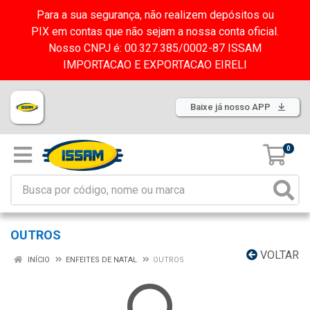
Para a sua segurança, não realizem depósitos ou
PIX em contas que não sejam a nossa conta oficial.
Nosso CNPJ é: 00.327.385/0002-87 ISSAM
IMPORTACAO E EXPORTACAO EIRELI
Baixe já nosso APP
0
OUTROS
VOLTAR
INÍCIO
ENFEITES DE NATAL
OUTROS