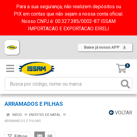
Para a sua segurança, não realizem depósitos ou
PIX em contas que não sejam a nossa conta oficial.
Nosso CNPJ é: 00.327.385/0002-87 ISSAM
IMPORTACAO E EXPORTACAO EIRELI
Baixe já nosso APP
0
ARRAMADOS E PILHAS
VOLTAR
INÍCIO
ENFEITES DE NATAL
ARRAMADOS E PILHAS
Filtros