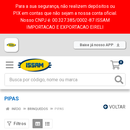
Para a sua segurança, não realizem depósitos ou
PIX em contas que não sejam a nossa conta oficial.
Nosso CNPJ é: 00.327.385/0002-87 ISSAM
IMPORTACAO E EXPORTACAO EIRELI
Baixe já nosso APP
0
PIPAS
VOLTAR
INÍCIO
BRINQUEDOS
PIPAS
Filtros